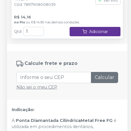
Ver info
Cód.
7897908008039
R$ 14,16
no
Pix
ou
R$ 14,90
nas demais condições
Adicionar
Qtd
:
Calcule frete e prazo
Calcular
Não sei o meu CEP
Indicação:
A
Ponta Diamantada CilíndricaMetal Free FG
é
utilizada em procedimentos dentários,