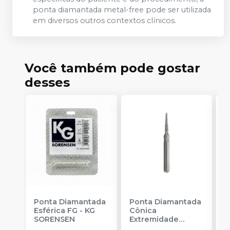
ponta diamantada metal-free pode ser utilizada
em diversos outros contextos clínicos.
Você também pode gostar
desses
Ponta Diamantada
Ponta Diamantada
P
Esférica FG
-
KG
Cônica
C
SORENSEN
Extremidade
S
Arredondada FG
-