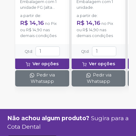
Embalagem com 1
Embalagem com 1
E
KG SORENSEN
unidade FG (alta
unidade.
u
rotação).
r
a partir de
:
a partir de
:
a
R$ 14,16
R$ 14,16
R
no
Pix
no
Pix
ou
R$ 14,90
nas
ou
R$ 14,90
nas
o
demais condições
demais condições
d
Qtd
:
Qtd
:
Ver opções
Ver opções
Pedir via
Pedir via
Whatsapp
Whatsapp
Não achou algum produto?
Sugira para a
Cota Dental