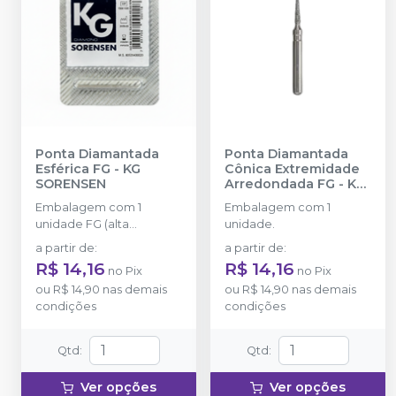
Ponta Diamantada
Ponta Diamantada
Esférica FG
-
KG
Cônica Extremidade
SORENSEN
Arredondada FG
-
KG
SORENSEN
Embalagem com 1
Embalagem com 1
unidade FG (alta
unidade.
rotação).
a partir de
:
a partir de
:
R$ 14,16
R$ 14,16
no
Pix
no
Pix
ou
R$ 14,90
nas demais
ou
R$ 14,90
nas demais
condições
condições
Qtd
:
Qtd
:
Ver opções
Ver opções