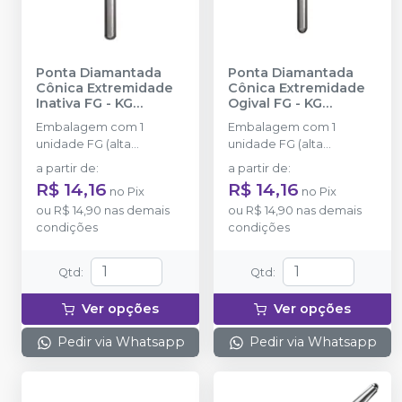
Ponta Diamantada
Ponta Diamantada
Cônica Extremidade
Cônica Extremidade
Inativa FG
-
KG
Ogival FG
-
KG
SORENSEN
SORENSEN
Embalagem com 1
Embalagem com 1
unidade FG (alta
unidade FG (alta
rotação).
rotação).
a partir de
:
a partir de
:
R$ 14,16
R$ 14,16
no
Pix
no
Pix
ou
R$ 14,90
nas demais
ou
R$ 14,90
nas demais
condições
condições
Qtd
:
Qtd
:
Ver opções
Ver opções
Pedir via Whatsapp
Pedir via Whatsapp