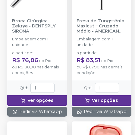
Broca Cirúrgica
Fresa de Tungstênio
Zekrya
-
DENTSPLY
Maxicut – Cruzado
SIRONA
Médio
-
AMERICAN
BURRS
Embalagem com 1
Embalagem com 1
unidade.
unidade.
a partir de
:
a partir de
:
R$ 76,86
R$ 83,51
no
Pix
no
Pix
ou
R$ 80,90
nas demais
ou
R$ 87,90
nas demais
condições
condições
Qtd
:
Qtd
:
Ver opções
Ver opções
Pedir via Whatsapp
Pedir via Whatsapp