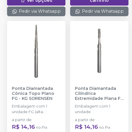
Ver opções
carrinho
Pedir via Whatsapp
Pedir via Whatsapp
Ponta Diamantada
Ponta Diamantada
Cônica Topo Plano
Cilíndrica
FG
-
KG SORENSEN
Extremidade Plana FG
-
KG SORENSEN
Embalagem com 1
Embalagem com 1
unidade FG (alta
unidade.
rotação).
a partir de
:
a partir de
:
R$ 14,16
R$ 14,16
no
Pix
no
Pix