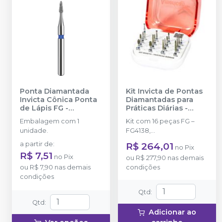
Ponta Diamantada
Kit Invicta de Pontas
Invicta Cônica Ponta
Diamantadas para
de Lápis FG
-
Práticas Diárias
-
AMERICAN BURRS
AMERICAN BURRS
Embalagem com 1
Kit com 16 peças FG –
unidade.
FG4138,
FG3195,FG3131,FG3118,
a partir de
:
R$ 264,01
no
Pix
FG3070,FG2200,FG2135,
R$ 7,51
no
Pix
ou
R$ 277,90
nas demais
FG2133, FG2067, FG1093,
ou
R$ 7,90
nas demais
condições
FG1092, FG1091, FG1090,
condições
FG1046, FG1015,
FG1012HL,Acompanha
Qtd
:
broqueiro autolavável de
Qtd
:
34 Furos.
Adicionar ao