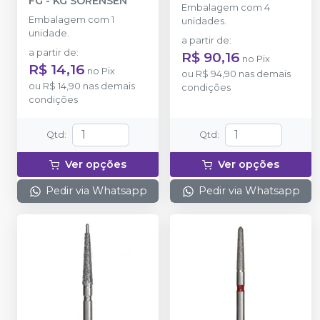
FG
-
KG SORENSEN
Embalagem com 4
Embalagem com 1
unidades.
unidade.
a partir de
:
a partir de
:
R$ 90,16
no
Pix
R$ 14,16
no
Pix
ou
R$ 94,90
nas demais
ou
R$ 14,90
nas demais
condições
condições
Qtd
:
Qtd
:
Ver opções
Ver opções
Pedir via Whatsapp
Pedir via Whatsapp