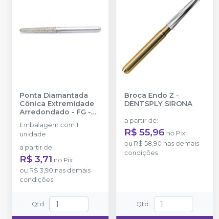
Ponta Diamantada
Broca Endo Z
-
Cônica Extremidade
DENTSPLY SIRONA
Arredondado - FG
-
FAVA
a partir de
:
Embalagem com 1
R$ 55,96
no
Pix
unidade
ou
R$ 58,90
nas demais
a partir de
:
condições
R$ 3,71
no
Pix
ou
R$ 3,90
nas demais
condições
Qtd
:
Qtd
: