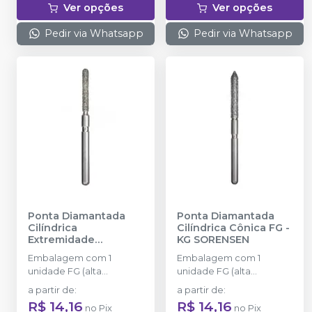
Ver opções
Ver opções
Pedir via Whatsapp
Pedir via Whatsapp
Ponta Diamantada
Ponta Diamantada
Cilíndrica
Cilíndrica Cônica FG
-
Extremidade
KG SORENSEN
Arredondada FG
-
KG
Embalagem com 1
Embalagem com 1
SORENSEN
unidade FG (alta
unidade FG (alta
rotação).
rotação).
a partir de
:
a partir de
:
R$ 14,16
R$ 14,16
no
Pix
no
Pix