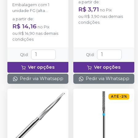
FG
-
KG SORENSEN
a partir de
:
Embalagem com 1
R$ 3,71
no
Pix
unidade FG (alta
rotação).
ou
R$ 3,90
nas demais
a partir de
:
condições
R$ 14,16
no
Pix
ou
R$ 14,90
nas demais
condições
Qtd
:
Qtd
:
Ver opções
Ver opções
Pedir via Whatsapp
Pedir via Whatsapp
ATÉ
-
2
%