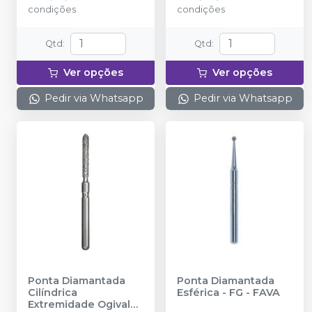
condições
condições
Qtd
:
Qtd
:
Ver opções
Ver opções
Pedir via Whatsapp
Pedir via Whatsapp
Ponta Diamantada
Ponta Diamantada
Cilíndrica
Esférica - FG
-
FAVA
Extremidade Ogival