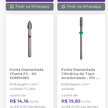
Pedir via Whatsapp
Pedir via Whatsapp
Ponta Diamantada
Ponta Diamantada
Chama FG
-
KG
Cilíndrica de Topo
SORENSEN
Arredondado - PM
-
KG SORENSEN
Embalagem com 1
Embalagem com 1
unidade FG (alta
unidade.
rotação).
a partir de
:
a partir de
:
R$ 14,16
R$ 19,85
no
Pix
no
Pix
ou
R$ 14,90
nas demais
ou
R$ 20,90
nas demais