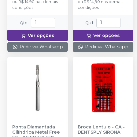
ou
R$ 14,90
nas demais
ou
R$ 14,90
nas demais
condições
condições
Qtd
:
Qtd
:
Ver opções
Ver opções
Pedir via Whatsapp
Pedir via Whatsapp
Ponta Diamantada
Broca Lentulo - CA
-
Cilíndrica Metal Free
DENTSPLY SIRONA