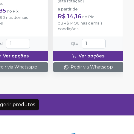
(alta rotação).
de
:
85
a partir de
:
no
Pix
R$ 14,16
no
Pix
,90
nas demais
es
ou
R$ 14,90
nas demais
condições
td
:
Qtd
:
Ver opções
Ver opções
dir via Whatsapp
Pedir via Whatsapp
gerir produtos