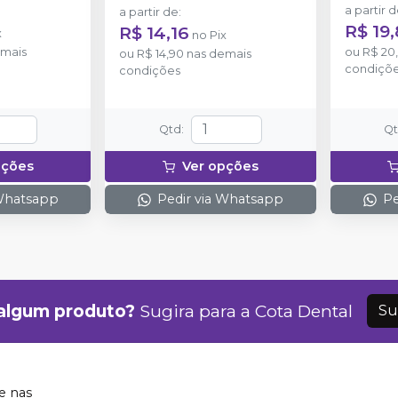
a partir 
a partir de
:
R$ 19,
R$ 14,16
x
no
Pix
mais
ou
R$ 20
ou
R$ 14,90
nas demais
condiçõ
condições
Qtd
:
Q
pções
Ver opções
 Whatsapp
Pedir via Whatsapp
Pe
algum produto?
Sugira para a
Cota Dental
Su
 nas