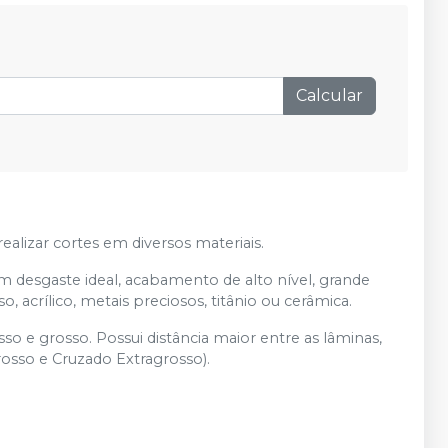
de
:
R$ 89,90
por
:
R$ 83,51
Adicionar
Qtd
:
no
Pix
ou
R$ 87,90
nas demais condições
Calcular
de
:
R$ 89,90
por
:
R$ 83,51
Adicionar
Qtd
:
no
Pix
ou
R$ 87,90
nas demais condições
realizar cortes em diversos materiais.
m desgaste ideal, acabamento de alto nível, grande
, acrílico, metais preciosos, titânio ou cerâmica.
so e grosso. Possui distância maior entre as lâminas,
rosso e Cruzado Extragrosso).