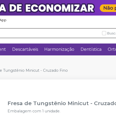
App
Busc
ent
Descartáveis
Harmonização
Dentística
Ort
e Tungstênio Minicut - Cruzado Fino
Fresa de Tungstênio Minicut - Cruzad
Embalagem com 1 unidade.