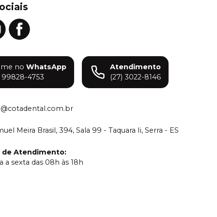
ociais
ame no
WhatsApp
Atendimento
) 99828-4753
(27) 3022-8146
o@cotadental.com.br
el Meira Brasil, 394, Sala 99 - Taquara Ii, Serra - ES
o de Atendimento
:
 a sexta das 08h às 18h