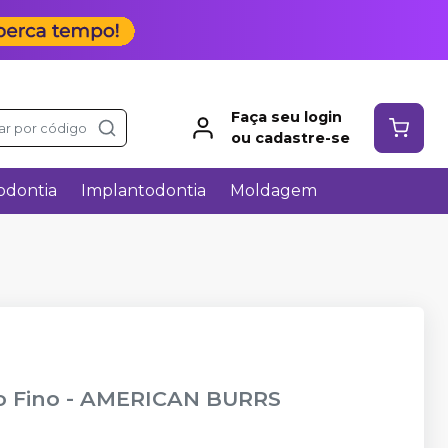
Faça seu login
ar por código
ou cadastre-se
odontia
Implantodontia
Moldagem
o Fino
-
AMERICAN BURRS