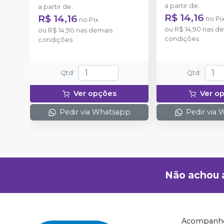
a partir de
:
a partir de
:
R$ 14,16
R$ 14,16
no
Pi
no
Pix
ou
R$ 14,90
nas de
ou
R$ 14,90
nas demais
condições
condições
Qtd
:
Qtd
:
Ver opções
Ver o
Pedir via Whatsapp
Pedir via
Não achou 
Acompanhe