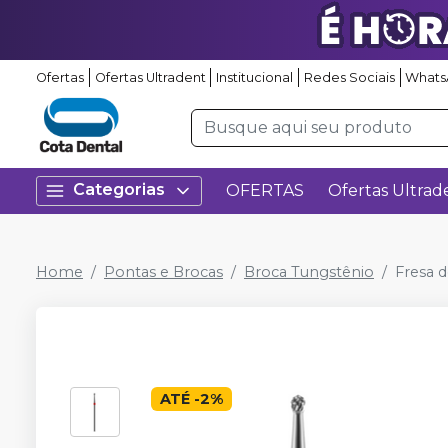
Ofertas
Ofertas Ultradent
Institucional
Redes Sociais
Whats
Categorias
OFERTAS
Ofertas Ultrad
Home
Pontas e Brocas
Broca Tungstênio
Fresa d
ATÉ
-
2
%