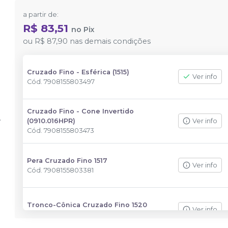
a partir de:
R$ 83,51
no
Pix
ou
R$ 87,90
nas demais condições
Cruzado Fino - Esférica (1515)
Ver info
Cód.
7908155803497
Cruzado Fino - Cone Invertido
(0910.016HPR)
Ver info
Cód.
7908155803473
Pera Cruzado Fino 1517
Ver info
Cód.
7908155803381
Tronco-Cônica Cruzado Fino 1520
Ver info
Cód.
7908155803398