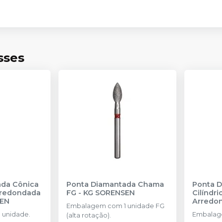
sses
ada Cônica
Ponta Diamantada Chama
Ponta 
rredondada
FG
-
KG SORENSEN
Cilíndr
SEN
Arredo
Embalagem com 1 unidade FG
SORENS
 unidade.
Embalage
(alta rotação).