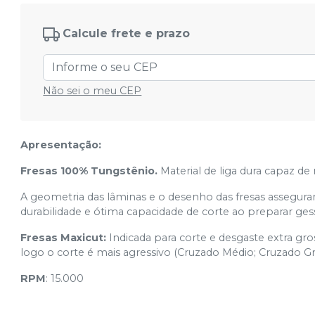
Bastão Cruzado Fino 1512
Calcule frete e prazo
Ver info
Cód.
7908155803442
Não sei o meu CEP
Pera Invertida 7010
Ver info
Cód.
7908155803411
Apresentação:
Fresas 100% Tungstênio.
Material de liga dura capaz de 
A geometria das lâminas e o desenho das fresas assegura
durabilidade e ótima capacidade de corte ao preparar gesso
Fresas Maxicut:
Indicada para corte e desgaste extra gros
logo o corte é mais agressivo (Cruzado Médio; Cruzado G
RPM
: 15.000