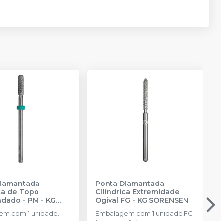
Diamantada
Ponta Diamantada
ica de Topo
Cilíndrica Extremidade
ndado - PM
-
KG
Ogival FG
-
KG SORENSEN
EN
m com 1 unidade.
Embalagem com 1 unidade FG