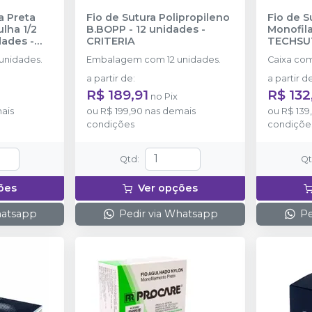
a Preta
Fio de Sutura Polipropileno
Fio de S
lha 1/2
B.BOPP - 12 unidades
-
Monofil
 unidades
-
CRITERIA
TECHSU
unidades.
Embalagem com 12 unidades.
Caixa com
a partir de
:
a partir d
R$ 189,91
R$ 132
no
Pix
ais
ou
R$ 199,90
nas demais
ou
R$ 139
condições
condiçõe
Qtd
:
Q
ões
Ver opções
hatsapp
Pedir via Whatsapp
Pe