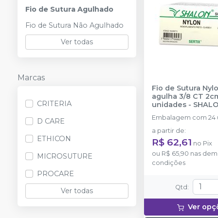
Fio de Sutura Agulhado
Fio de Sutura Não Agulhado
Ver todas
Marcas
Fio de Sutura Nyl
agulha 3/8 CT 2cm
CRITERIA
unidades
-
SHAL
Embalagem com 24 
D CARE
a partir de
:
ETHICON
R$ 62,61
no
Pix
ou
R$ 65,90
nas dem
MICROSUTURE
condições
PROCARE
Qtd
:
Ver todas
Ver opç