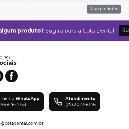
Mais produtos
algum produto?
Sugira para a
Cota Dental
Su
 nas
ociais
ame no
WhatsApp
Atendimento
) 99828-4753
(27) 3022-8146
o@cotadental.com.br