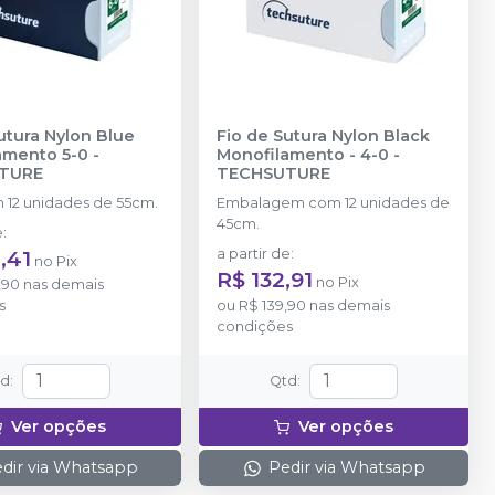
utura Nylon Blue
Fio de Sutura Nylon Black
amento 5-0
-
Monofilamento - 4-0
-
TURE
TECHSUTURE
 12 unidades de 55cm.
Embalagem com 12 unidades de
45cm.
e
:
,41
a partir de
:
no
Pix
R$ 132,91
no
Pix
,90
nas demais
s
ou
R$ 139,90
nas demais
condições
td
:
Qtd
:
Ver opções
Ver opções
dir via Whatsapp
Pedir via Whatsapp