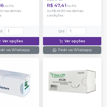
16
R$ 47,41
no
Pix
no
Pix
90
nas demais
ou
R$ 49,90
nas demais
s
condições
td
:
Qtd
:
Ver opções
Ver opções
dir via Whatsapp
Pedir via Whatsapp