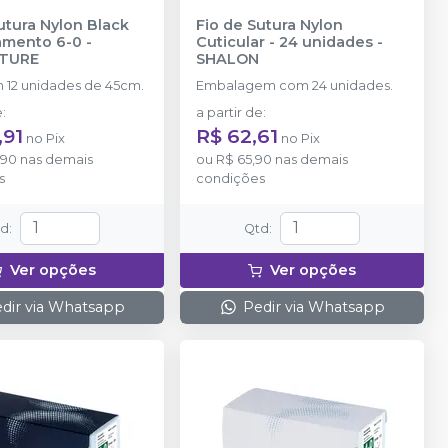
utura Nylon Black
Fio de Sutura Nylon
amento 6-0
-
Cuticular - 24 unidades
-
TURE
SHALON
 12 unidades de 45cm.
Embalagem com 24 unidades.
e
:
a partir de
:
,91
R$ 62,61
no
Pix
no
Pix
,90
nas demais
ou
R$ 65,90
nas demais
s
condições
td
:
Qtd
:
Ver opções
Ver opções
dir via Whatsapp
Pedir via Whatsapp