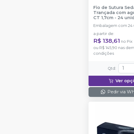
Fio de Sutura Sed
Trançada com agu
CT 1,7cm - 24
ETHICON
Embalagem com 24 
a partir de
:
R$ 138,61
no
Pix
ou
R$ 145,90
nas dem
condições
Qtd
:
Ver opç
Pedir via W