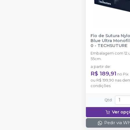
Fio de Sutura Nyl
Blue Ultra Monofi
0
-
TECHSUTURE
Embalagem com 12 u
55cm.
a partir de
:
R$ 189,91
no
Pix
ou
R$ 199,90
nas dem
condições
Qtd
:
Ver opç
Pedir via W