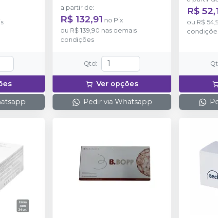
a partir de
:
R$ 52,
R$ 132,91
no
Pix
s
ou
R$ 54,
ou
R$ 139,90
nas demais
condiçõe
condições
Qtd
:
Q
ões
Ver opções
hatsapp
Pedir via Whatsapp
Pe