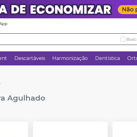
App
Busc
ent
Descartáveis
Harmonização
Dentística
Ort
o
ra Agulhado