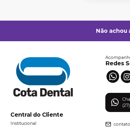
Não achou 
Acompanhe
Redes S
Ch
(27
Central do Cliente
Institucional
contat