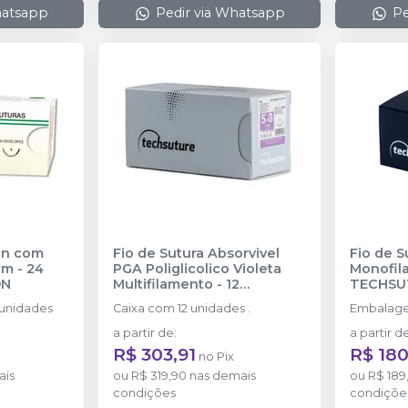
hatsapp
Pedir via Whatsapp
Pe
on com
Fio de Sutura Absorvivel
Fio de S
cm - 24
PGA Poliglicolico Violeta
Monofil
ON
Multifilamento - 12
TECHSU
unidades
-
TECHSUTURE
unidades
Caixa com 12 unidades .
Embalage
a partir de
:
a partir d
R$ 303,91
R$ 180
no
Pix
ais
ou
R$ 319,90
nas demais
ou
R$ 189
condições
condiçõe