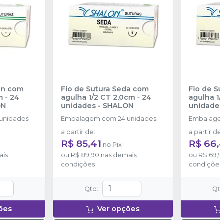
on com
Fio de Sutura Seda com
Fio de 
 - 24
agulha 1/2 CT 2,0cm - 24
agulha 1
ON
unidades
-
SHALON
unidade
unidades
Embalagem com 24 unidades.
Embalage
a partir de
:
a partir d
R$ 85,41
R$ 66,
no
Pix
ais
ou
R$ 89,90
nas demais
ou
R$ 69,
condições
condiçõe
Qtd
:
Q
ões
Ver opções