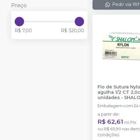
Pedir via W
Preço
R$ 7,00
R$ 320,00
Fio de Sutura Nyl
agulha 1/2 CT 2,0
unidades
-
SHAL
Embalagem com 24 
a partir de
:
R$ 62,61
no
Pix
ou
R$ 65,90
nas dem
condições