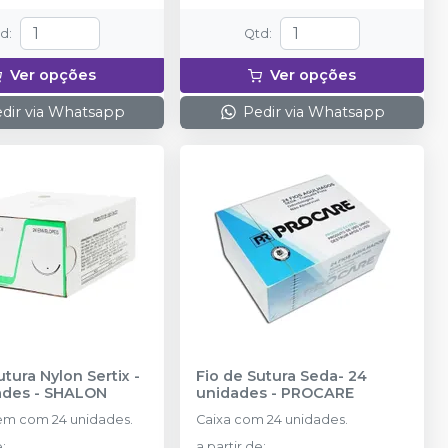
td
:
Qtd
:
Ver opções
Ver opções
dir via Whatsapp
Pedir via Whatsapp
utura Nylon Sertix -
Fio de Sutura Seda- 24
ades
-
SHALON
unidades
-
PROCARE
m com 24 unidades.
Caixa com 24 unidades.
e
:
a partir de
: