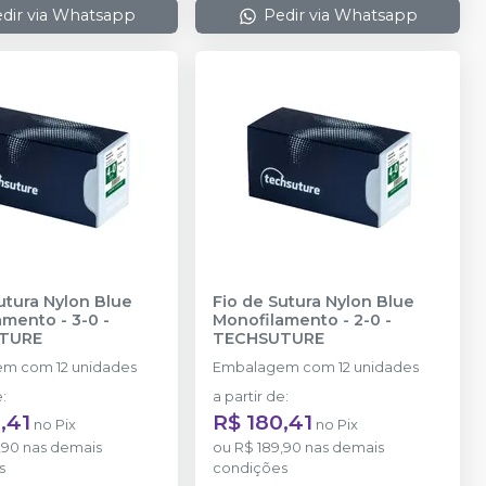
dir via Whatsapp
Pedir via Whatsapp
utura Nylon Blue
Fio de Sutura Nylon Blue
amento - 3-0
-
Monofilamento - 2-0
-
TURE
TECHSUTURE
m com 12 unidades
Embalagem com 12 unidades
e
:
a partir de
:
,41
R$ 180,41
no
Pix
no
Pix
,90
nas demais
ou
R$ 189,90
nas demais
s
condições