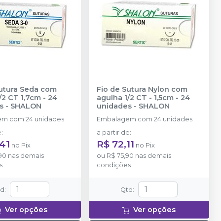
Sutura Seda com
Fio de Sutura Nylon com
/2 CT 1,7cm - 24
agulha 1/2 CT - 1,5cm - 24
s
-
SHALON
unidades
-
SHALON
m com 24 unidades
Embalagem com 24 unidades
e
:
a partir de
:
41
R$ 72,11
no
Pix
no
Pix
90
nas demais
ou
R$ 75,90
nas demais
s
condições
td
:
Qtd
:
Ver opções
Ver opções