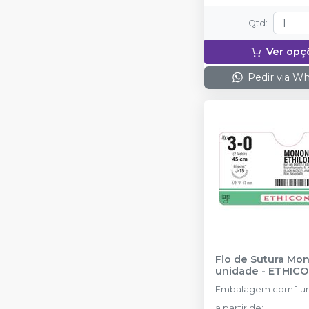
Qtd
:
Ver opç
Pedir via W
Fio de Sutura Mon
unidade
-
ETHIC
Embalagem com 1 u
a partir de
: