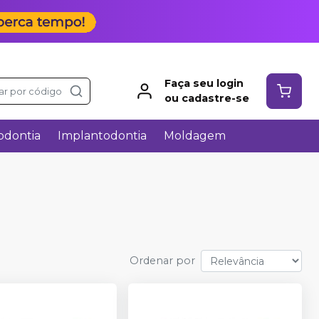
Faça seu login
ar por código
ou cadastre-se
odontia
Implantodontia
Moldagem
Ordenar por