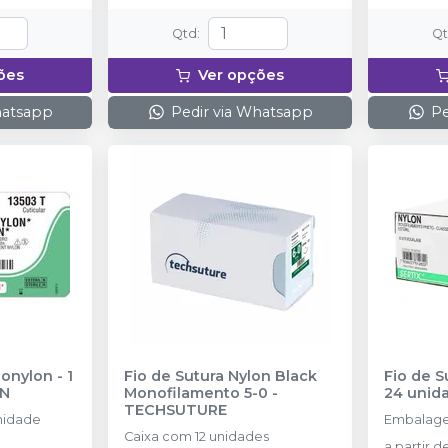
Qtd
:
Q
ões
Ver opções
hatsapp
Pedir via Whatsapp
Pe
onylon - 1
Fio de Sutura Nylon Black
Fio de S
ON
Monofilamento 5-0
-
24 unid
TECHSUTURE
nidade
Embalage
Caixa com 12 unidades
a partir d