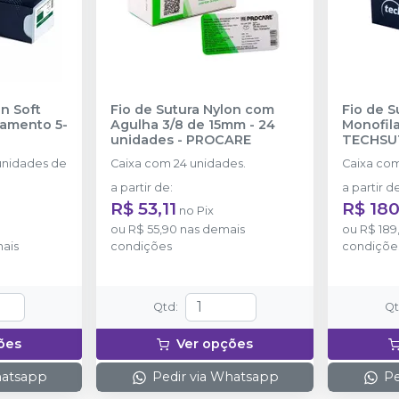
on Soft
Fio de Sutura Nylon com
Fio de S
lamento 5-
Agulha 3/8 de 15mm - 24
Monofil
unidades
-
PROCARE
TECHSU
nidades de
Caixa com 24 unidades.
Caixa com
a partir de
:
a partir d
R$ 53,11
R$ 180
no
Pix
ou
R$ 55,90
nas demais
ou
R$ 189
ais
condições
condiçõe
Qtd
:
Q
ões
Ver opções
hatsapp
Pedir via Whatsapp
Pe