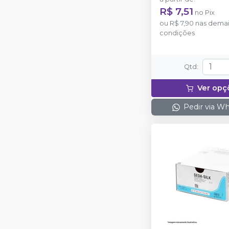
R$ 7,51
no
Pix
ou
R$ 7,90
nas demai
condições
Qtd
:
Ver opç
Pedir via W