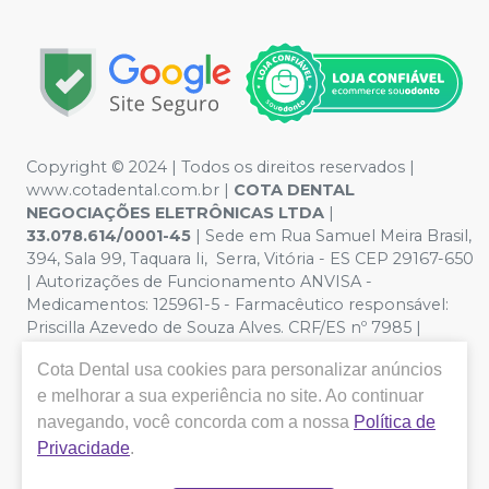
Copyright © 2024 | Todos os direitos reservados |
www.cotadental.com.br |
COTA DENTAL
NEGOCIAÇÕES ELETRÔNICAS LTDA
|
33.078.614/0001-45
| Sede em Rua Samuel Meira Brasil,
394, Sala 99, Taquara Ii, Serra, Vitória - ES CEP 29167-650
| Autorizações de Funcionamento ANVISA -
Medicamentos: 125961-5 - Farmacêutico responsável:
Priscilla Azevedo de Souza Alves. CRF/ES nº 7985 |
Política de Privacidade e Segurança - Fotos meramente
Cota Dental
usa cookies para personalizar anúncios
ilustrativas - Os preços e condições da loja virtual estão
sujeitos a alterações. Em caso de divergência de preços
e melhorar a sua experiência no site. Ao continuar
no site, o valor válido é o do Carrinho de Compra. Não
navegando, você concorda com a nossa
Política de
vendemos por atacado, por isso nos reservamos o
Privacidade
.
direito de não atender compras de grandes volumes
pelo site.