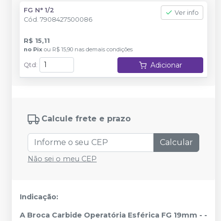
FG N° 1/2
Ver info
Cód.
7908427500086
R$ 15,11
no
Pix
ou
R$ 15,90
nas demais condições
Adicionar
Qtd
:
Calcule frete e prazo
Calcular
Não sei o meu CEP
Indicação:
A Broca Carbide Operatória Esférica FG 19mm - -