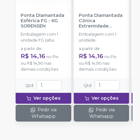
Ponta Diamantada
Ponta Diamantada
P
Esférica FG
-
KG
Cônica
C
SORENSEN
Extremidade
S
Arredondada FG
-
Embalagem com 1
Embalagem com 1
E
KG SORENSEN
unidade FG (alta
unidade.
u
rotação).
r
a partir de
:
a partir de
:
a
R$ 14,16
R$ 14,16
R
no
Pix
no
Pix
ou
R$ 14,90
nas
ou
R$ 14,90
nas
o
demais condições
demais condições
d
Qtd
:
Qtd
:
Ver opções
Ver opções
Pedir via
Pedir via
Whatsapp
Whatsapp