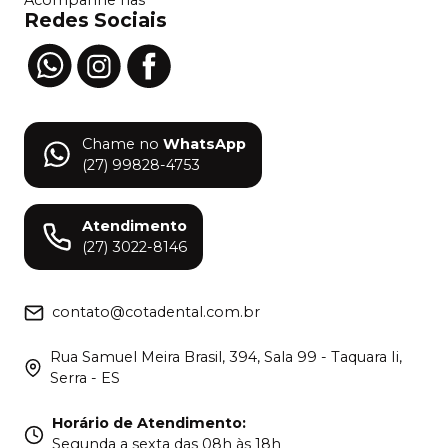
Acompanhe nas
Redes Sociais
Chame no
WhatsApp
(27) 99828-4753
Atendimento
(27) 3022-8146
contato@cotadental.com.br
Rua Samuel Meira Brasil, 394, Sala 99 - Taquara Ii,
Serra - ES
Horário de Atendimento
:
Segunda a sexta das 08h às 18h