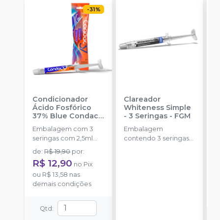
-
31
%
Condicionador
Clareador
R
Ácido Fosfórico
Whiteness Simple
X
37% Blue Condac
-
- 3 Seringas
-
FGM
E
FGM
Embalagem com 3
Embalagem
s
seringas com 2,5ml
contendo 3 seringas
a
cada uma e 3
com 3g de gel cada
de
:
R$ 19,90
por
:
R
ponteiras para
uma.
R$ 12,90
no
Pix
aplicação.
o
ou
R$ 13,58
nas
d
demais condições
Qtd
: