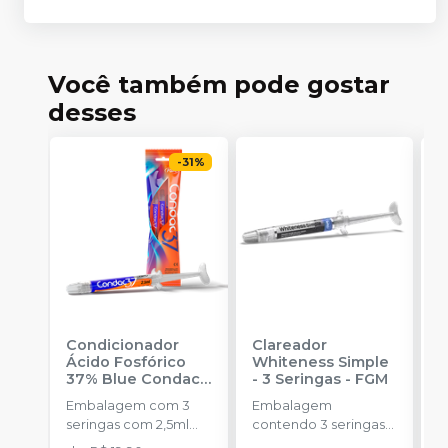
Você também pode gostar
desses
-
31
%
Condicionador
Clareador
R
Ácido Fosfórico
Whiteness Simple
X
37% Blue Condac
-
- 3 Seringas
-
FGM
E
FGM
Embalagem com 3
Embalagem
s
seringas com 2,5ml
contendo 3 seringas
a
cada uma e 3
com 3g de gel cada