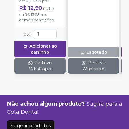
de
:
R$ 19,90
por
:
R
ponteiras para
uma.
R$ 12,90
no
Pix
aplicação.
o
ou
R$ 13,58
nas
d
demais condições
Qtd
:
Adicionar ao
carrinho
Esgotado
Pedir via
Pedir via
Whatsapp
Whatsapp
Não achou algum produto?
Sugira para a
Cota Dental
Sugerir produtos