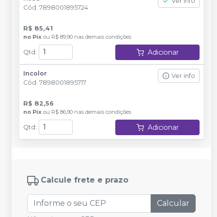
Ver info
Cód.
7898001895724
R$ 85,41
no
Pix
ou
R$ 89,90
nas demais condições
Adicionar
Qtd
:
Incolor
Ver info
Cód.
7898001895717
R$ 82,56
no
Pix
ou
R$ 86,90
nas demais condições
Adicionar
Qtd
:
Calcule frete e prazo
Calcular