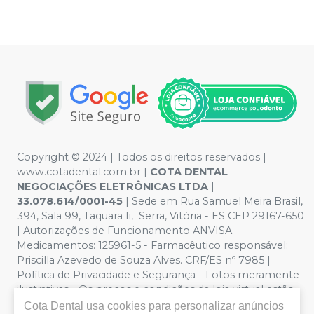
Copyright © 2024 | Todos os direitos reservados |
www.cotadental.com.br |
COTA DENTAL
NEGOCIAÇÕES ELETRÔNICAS LTDA
|
33.078.614/0001-45
| Sede em Rua Samuel Meira Brasil,
394, Sala 99, Taquara Ii, Serra, Vitória - ES CEP 29167-650
| Autorizações de Funcionamento ANVISA -
Medicamentos: 125961-5 - Farmacêutico responsável:
Priscilla Azevedo de Souza Alves. CRF/ES nº 7985 |
Política de Privacidade e Segurança - Fotos meramente
ilustrativas - Os preços e condições da loja virtual estão
sujeitos a alterações. Em caso de divergência de preços
Cota Dental
usa cookies para personalizar anúncios