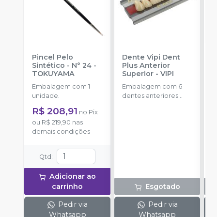
Pincel Pelo
Dente Vipi Dent
R
Sintético - N° 24
-
Plus Anterior
F
TOKUYAMA
Superior
-
VIPI
R
P
Embalagem com 1
Embalagem com 6
E
unidade.
dentes anteriores
s
superiores.
p
R$ 208,91
no
Pix
ou
R$ 219,90
nas
demais condições
Qtd
:
Adicionar ao
carrinho
Esgotado
Pedir via
Pedir via
Whatsapp
Whatsapp