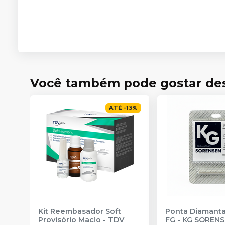
Você também pode gostar de
ATÉ
-
13
%
Kit Reembasador Soft
Ponta Diamanta
Provisório Macio
-
TDV
FG
-
KG SOREN