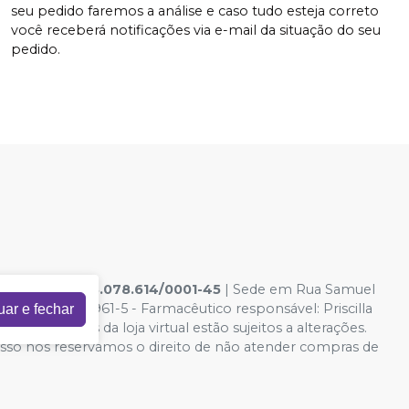
seu pedido faremos a análise e caso tudo esteja correto
você receberá notificações via e-mail da situação do seu
pedido.
ICAS LTDA
|
33.078.614/0001-45
| Sede em Rua Samuel
icamentos: 125961-5 - Farmacêutico responsável: Priscilla
uar e fechar
 e condições da loja virtual estão sujeitos a alterações.
 isso nos reservamos o direito de não atender compras de