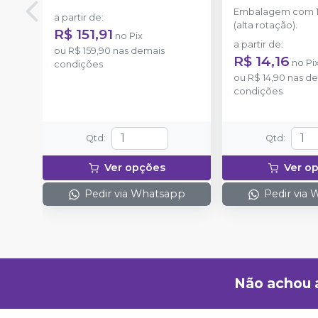
Embalagem com 1
a partir de
:
(alta rotação).
R$ 151,91
no
Pix
a partir de
:
ou
R$ 159,90
nas demais
R$ 14,16
no
Pi
condições
ou
R$ 14,90
nas de
condições
Qtd
:
Qtd
:
Ver opções
Ver o
Pedir via Whatsapp
Pedir via
Não achou 