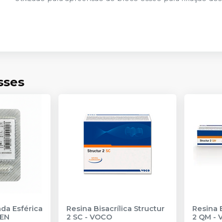
sses
da Esférica
Resina Bisacrílica Structur
Resina B
SEN
2 SC
-
VOCO
2 QM
-