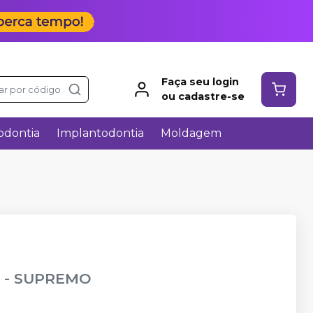
Faça seu login
ar por código
ou cadastre-se
odontia
Implantodontia
Moldagem
)
-
SUPREMO