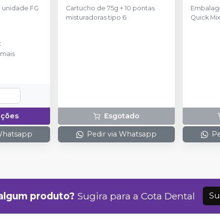
 unidade FG
Cartucho de 75g + 10 pontas
Embalag
misturadoras tipo 6.
Quick Mix
misturado
x
mais
pções
Esgotado
 Whatsapp
Pedir via Whatsapp
Pe
algum produto?
Sugira para a
Cota Dental
Su