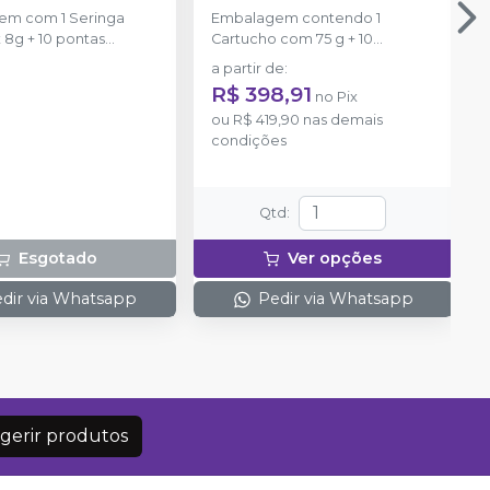
em com 1 Seringa
Embalagem contendo 1
 8g + 10 pontas
Cartucho com 75 g + 10
ras.
ponteiras de automistura
a partir de
:
R$ 398,91
no
Pix
ou
R$ 419,90
nas demais
condições
Qtd
:
Esgotado
Ver opções
dir via Whatsapp
Pedir via Whatsapp
gerir produtos