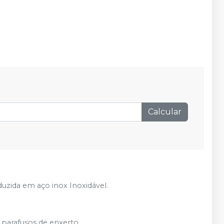
Calcular
duzida em aço inox Inoxidável.
 parafusos de enxerto.