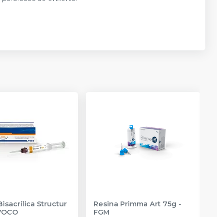
isacrílica Structur
Resina Primma Art 75g
-
VOCO
FGM