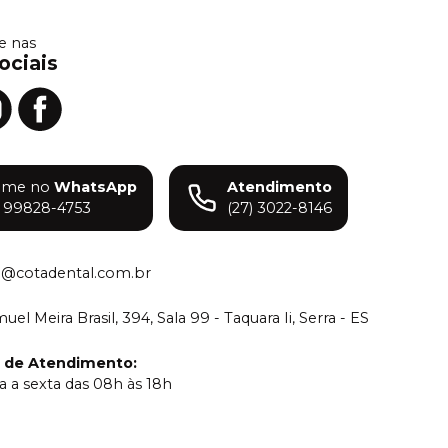
 nas
ociais
ame no
WhatsApp
Atendimento
) 99828-4753
(27) 3022-8146
o@cotadental.com.br
el Meira Brasil, 394, Sala 99 - Taquara Ii, Serra - ES
o de Atendimento
:
 a sexta das 08h às 18h