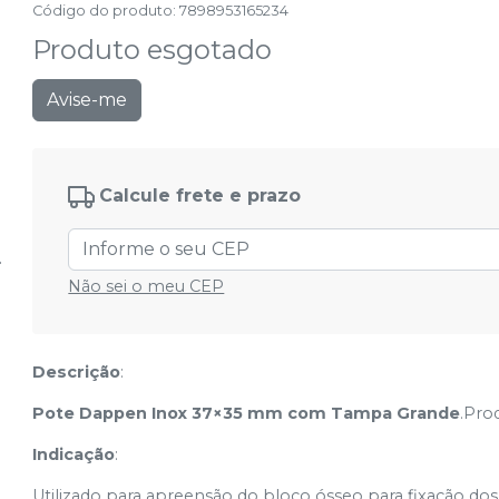
Código do produto
:
7898953165234
Produto esgotado
Avise-me
Calcule frete e prazo
Não sei o meu CEP
Descrição
:
Pote Dappen Inox 37×35 mm com Tampa Grande
.Pro
Indicação
:
Utilizado para apreensão do bloco ósseo para fixação dos