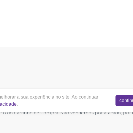
cotadental.com.br |
COTA DENTAL NEGOCIAÇÕES ELETRÔN
lhorar a sua experiência no site. Ao continuar
 ES CEP 29167-650 | Autorizações de Funcionamento ANVISA - Med
contin
vacidade
.
acidade e Segurança - Fotos meramente ilustrativas - Os preços
do é o do Carrinho de Compra. Não vendemos por atacado, por