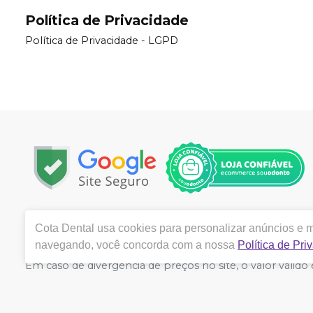
Política de Privacidade
Política de Privacidade - LGPD
Copyright © 2024 | Todos os direitos reservados | www.
Cota Dental
usa cookies para personalizar anúncios e me
Meira Brasil, 394, Sala 99, Taquara Ii, Serra, Vitória -
navegando, você concorda com a nossa
Política de Pri
Azevedo de Souza Alves. CRF/ES nº 7985 | Política de Priv
Em caso de divergência de preços no site, o valor váli
grandes volumes pelo site.