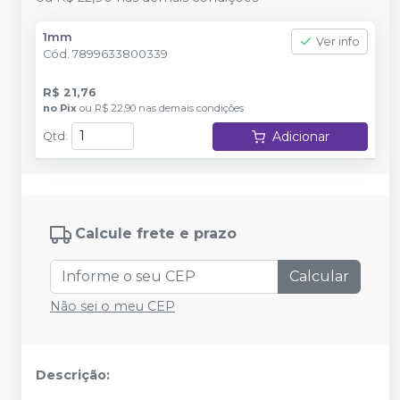
1mm
Ver info
Cód.
7899633800339
R$ 21,76
no
Pix
ou
R$ 22,90
nas demais condições
Adicionar
Qtd
:
Calcule frete e prazo
Calcular
Não sei o meu CEP
Descrição: