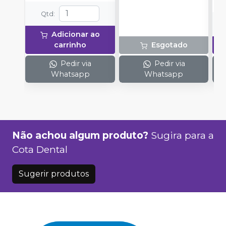
Qtd
:
Adicionar ao
carrinho
Esgotado
Pedir via
Pedir via
Whatsapp
Whatsapp
Não achou algum produto?
Sugira para a
Cota Dental
Sugerir produtos