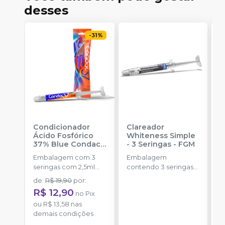
desses
-
31
%
Condicionador
Clareador
R
Ácido Fosfórico
Whiteness Simple
X
37% Blue Condac
-
- 3 Seringas
-
FGM
E
FGM
Embalagem com 3
Embalagem
s
seringas com 2,5ml
contendo 3 seringas
a
cada uma e 3
com 3g de gel cada
de
:
R$ 19,90
por
:
R
ponteiras para
uma.
R$ 12,90
no
Pix
aplicação.
o
ou
R$ 13,58
nas
d
demais condições