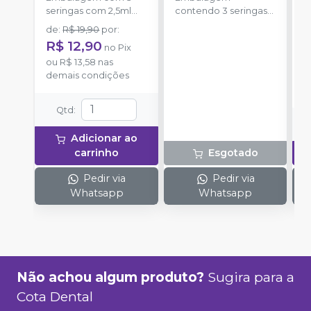
seringas com 2,5ml
contendo 3 seringas
a
cada uma e 3
com 3g de gel cada
de
:
R$ 19,90
por
:
R
ponteiras para
uma.
R$ 12,90
no
Pix
aplicação.
o
ou
R$ 13,58
nas
d
demais condições
Qtd
:
Adicionar ao
carrinho
Esgotado
Pedir via
Pedir via
Whatsapp
Whatsapp
Não achou algum produto?
Sugira para a
Cota Dental