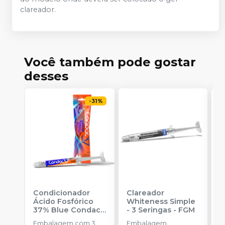
clareador.
Você também pode gostar
desses
-
31
%
Condicionador
Clareador
R
Ácido Fosfórico
Whiteness Simple
X
37% Blue Condac
-
- 3 Seringas
-
FGM
E
FGM
Embalagem com 3
Embalagem
s