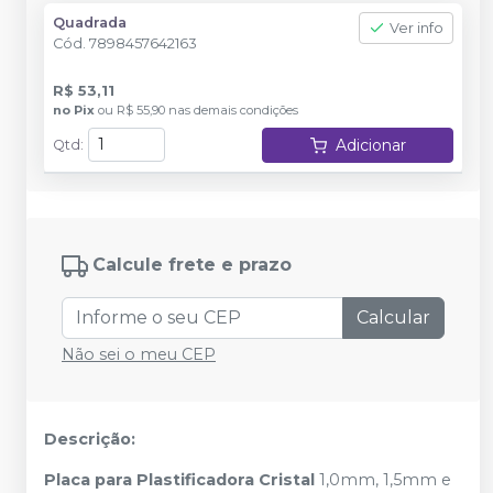
Quadrada
Ver info
Cód.
7898457642163
R$ 53,11
no
Pix
ou
R$ 55,90
nas demais condições
Adicionar
Qtd
:
Calcule frete e prazo
Calcular
Não sei o meu CEP
Descrição:
Placa para Plastificadora Cristal
1,0mm, 1,5mm e