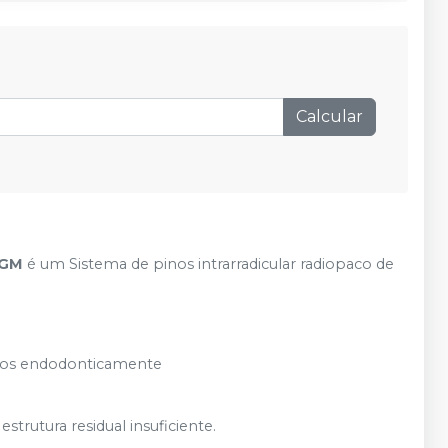
Produto esgotado
Avise-me
Calcular
FGM
é um Sistema de pinos intrarradicular radiopaco de
ados endodonticamente
trutura residual insuficiente.