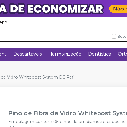
App
Busc
ent
Descartáveis
Harmonização
Dentística
Ort
a de Vidro Whitepost System DC Refil
Pino de Fibra de Vidro Whitepost Syst
Embalagem contém 05 pinos de um diâmetro específico,