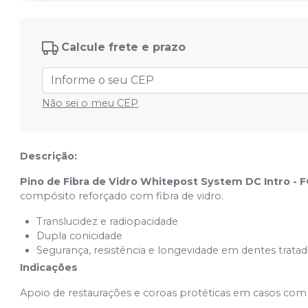
3
Ver info
Cód.
7899633827152
Calcule frete e prazo
Não sei o meu CEP
Descrição:
Pino de Fibra de Vidro Whitepost System DC Intro - 
compósito reforçado com fibra de vidro.
Translucidez e radiopacidade
Dupla conicidade
Segurança, resistência e longevidade em dentes trat
Indicações
Apoio de restaurações e coroas protéticas em casos com es