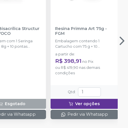
isacrílica Structur
Resina Primma Art 75g
-
VOCO
FGM
em com 1 Seringa
Embalagem contendo 1
 8g + 10 pontas
Cartucho com 75 g + 10
ras.
ponteiras de automistura
a partir de
:
R$ 398,91
no
Pix
ou
R$ 419,90
nas demais
condições
Qtd
:
Esgotado
Ver opções
dir via Whatsapp
Pedir via Whatsapp