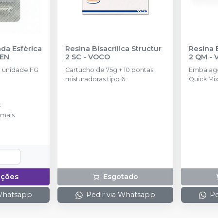
da Esférica
Resina Bisacrílica Structur
Resina B
SEN
2 SC
-
VOCO
2 QM
-
 unidade FG
Cartucho de 75g + 10 pontas
Embalag
misturadoras tipo 6.
Quick Mix
misturado
x
mais
pções
Esgotado
 Whatsapp
Pedir via Whatsapp
Pe