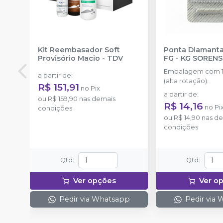
Kit Reembasador Soft
Ponta Diamanta
Provisório Macio
-
TDV
FG
-
KG SOREN
Embalagem com 1
a partir de
:
(alta rotação).
R$ 151,91
no
Pix
a partir de
:
ou
R$ 159,90
nas demais
R$ 14,16
no
Pi
condições
ou
R$ 14,90
nas de
condições
Qtd
:
Qtd
:
Ver opções
Ver o
Pedir via Whatsapp
Pedir via