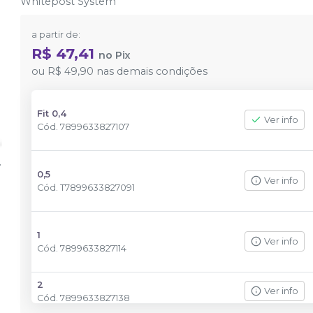
Whitepost System
a partir de:
R$ 47,41
no
Pix
ou
R$ 49,90
nas demais condições
Fit 0,4
Ver info
Cód.
7899633827107
0,5
Ver info
Cód.
T7899633827091
1
Ver info
Cód.
7899633827114
2
Ver info
Cód.
7899633827138