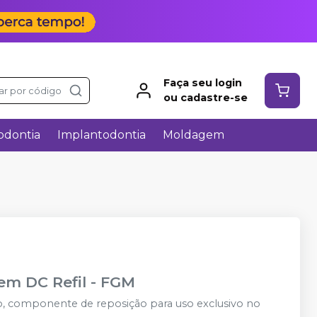
Faça seu login
ar por código
ou cadastre-se
odontia
Implantodontia
Moldagem
em DC Refil
-
FGM
 componente de reposição para uso exclusivo no