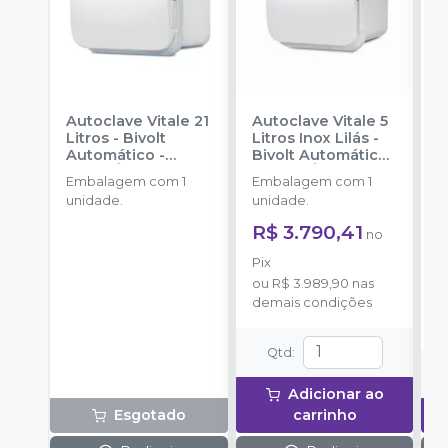
Autoclave Vitale 21
Autoclave Vitale 5
I
Litros - Bivolt
Litros Inox Lilás -
B
Automático
-
Bivolt Automático
T
CRISTÓFOLI
-
CRISTÓFOLI
C
Embalagem com 1
Embalagem com 1
a
unidade.
unidade.
R
R$ 3.790,41
no
o
d
Pix
ou
R$ 3.989,90
nas
demais condições
Qtd
:
Adicionar ao
Esgotado
carrinho