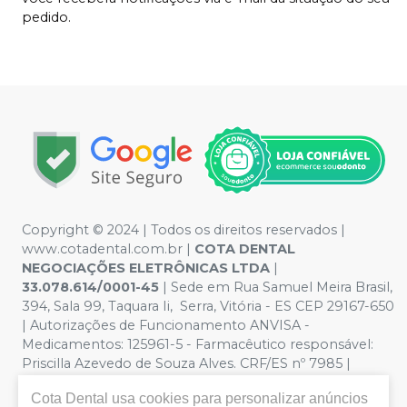
pedido.
Copyright © 2024 | Todos os direitos reservados |
www.cotadental.com.br |
COTA DENTAL
NEGOCIAÇÕES ELETRÔNICAS LTDA
|
33.078.614/0001-45
| Sede em Rua Samuel Meira Brasil,
394, Sala 99, Taquara Ii, Serra, Vitória - ES CEP 29167-650
| Autorizações de Funcionamento ANVISA -
Medicamentos: 125961-5 - Farmacêutico responsável:
Priscilla Azevedo de Souza Alves. CRF/ES nº 7985 |
Política de Privacidade e Segurança - Fotos meramente
Cota Dental
usa cookies para personalizar anúncios
ilustrativas - Os preços e condições da loja virtual estão