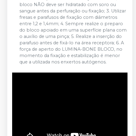
bloco NÃO deve ser hidratado com soro ou
sangue antes da perfuração ou fixação; 3. Utilizar
fresas e parafusos de fixação com diâmetros
entre 1,2 e 1,4mm; 4. Sempre realize o preparo
do bloco apoiado em uma superfície plana com
o auxílio de uma pinça; 5. Realize a inserção do
parafuso antes de fixá-lo na área receptora; 6. A
força de aperto do LUMINA-BONE BLOCO, no
momento da fixação e estabilização é menor
que a utilizada nos enxertos autógenos.