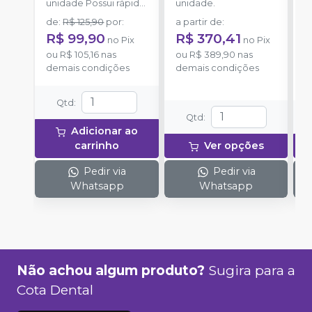
unidade Possui rápida
unidade.
u
absorção.
de
:
R$ 125,90
por
:
a partir de
:
a
R$ 99,90
R$ 370,41
R
no
Pix
no
Pix
ou
R$ 105,16
nas
ou
R$ 389,90
nas
o
demais condições
demais condições
d
Qtd
:
Qtd
:
Adicionar ao
carrinho
Ver opções
Pedir via
Pedir via
Whatsapp
Whatsapp
Não achou algum produto?
Sugira para a
Cota Dental