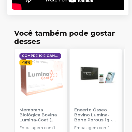
Você também pode gostar
desses
COMPRE 10 E GANHE 1
-
16
%
Membrana
Enxerto Ósseo
E
Biológica Bovina
Bovino Lumina-
B
Lumina-Coat (
Bone Porous 1g
-
B
1x20x30mm)
-
CRITERIA
-
Embalagem com 1
Embalagem com 1
E
CRITERIA