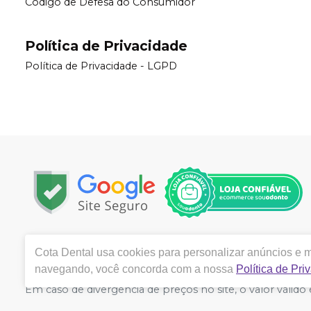
Código de Defesa do Consumidor
Política de Privacidade
Política de Privacidade - LGPD
Copyright © 2024 | Todos os direitos reservados | www.
Cota Dental
usa cookies para personalizar anúncios e me
Meira Brasil, 394, Sala 99, Taquara Ii, Serra, Vitória -
navegando, você concorda com a nossa
Política de Pri
Azevedo de Souza Alves. CRF/ES nº 7985 | Política de Priv
Em caso de divergência de preços no site, o valor váli
grandes volumes pelo site.