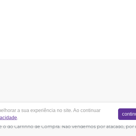
cotadental.com.br |
COTA DENTAL NEGOCIAÇÕES ELETRÔN
lhorar a sua experiência no site. Ao continuar
 ES CEP 29167-650 | Autorizações de Funcionamento ANVISA - Med
contin
vacidade
.
acidade e Segurança - Fotos meramente ilustrativas - Os preços
do é o do Carrinho de Compra. Não vendemos por atacado, por