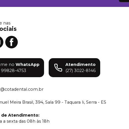
 nas
ociais
ame no
WhatsApp
Atendimento
) 99828-4753
(27) 3022-8146
o@cotadental.com.br
el Meira Brasil, 394, Sala 99 - Taquara Ii, Serra - ES
o de Atendimento
:
 a sexta das 08h às 18h