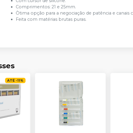
Com cursor de silicone.
Comprimentos: 21 e 25mm.
Òtima opção para a negociação de patência e canais ca
Feita com matérias brutas puras.
sses
ATÉ
-
11
%