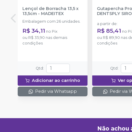
Lençol de Borracha 13,5 x
Gutapercha Pro
13,5cm
-
MADEITEX
DENTSPLY SIR
Embalagem com 26 unidades.
a partir de
:
R$ 34,11
R$ 85,41
no
Pix
no
Pi
ou
R$ 35,90
nas demais
ou
R$ 89,90
nas d
condições
condições
Qtd
:
Qtd
:
Adicionar ao carrinho
Ver o
Pedir via Whatsapp
Pedir via
Não achou 