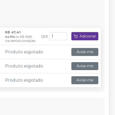
R$ 47,41
Adicionar
Qtd
:
no
Pix
ou
R$ 49,90
nas demais condições
Produto esgotado
Avise-me
Produto esgotado
Avise-me
Produto esgotado
Avise-me