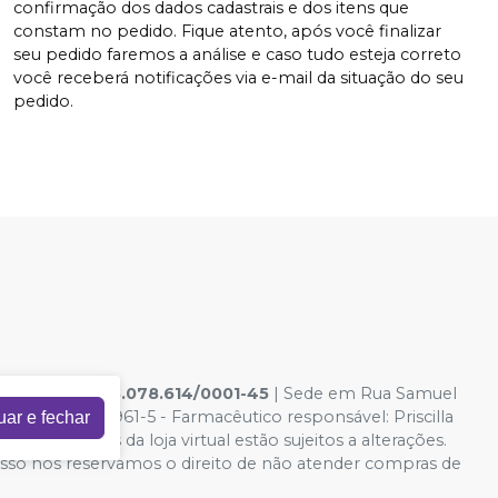
confirmação dos dados cadastrais e dos itens que
constam no pedido. Fique atento, após você finalizar
seu pedido faremos a análise e caso tudo esteja correto
você receberá notificações via e-mail da situação do seu
pedido.
ICAS LTDA
|
33.078.614/0001-45
| Sede em Rua Samuel
icamentos: 125961-5 - Farmacêutico responsável: Priscilla
uar e fechar
 e condições da loja virtual estão sujeitos a alterações.
 isso nos reservamos o direito de não atender compras de