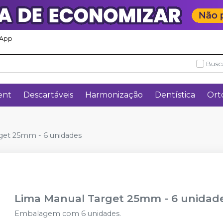
App
Busc
ent
Descartáveis
Harmonização
Dentística
Ort
get 25mm - 6 unidades
Lima Manual Target 25mm - 6 unidad
Embalagem com 6 unidades.