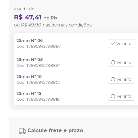
a partir de:
R$ 47,41
no
Pix
ou
R$ 49,90
nas demais condições
25mm N° 06
Ver info
Cód.
T7895842798887
25mm N° 08
Ver info
Cód.
T7895842798894
25mm N° 10
Ver info
Cód.
T7895842798801
25mm N° 15
Ver info
Cód.
T7895842798818
Calcule frete e prazo