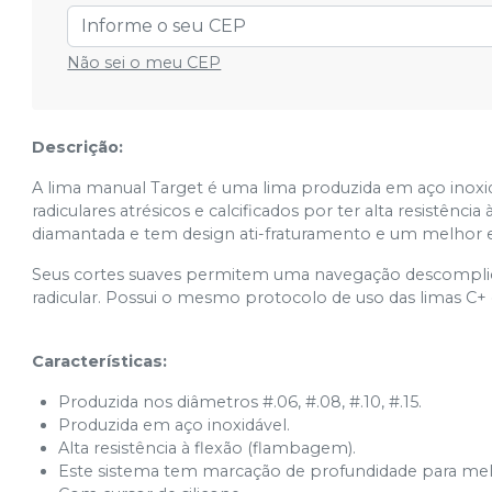
Não sei o meu CEP
Descrição:
A lima manual Target é uma lima produzida em aço inoxid
radiculares atrésicos e calcificados por ter alta resistên
diamantada e tem design ati-fraturamento e um melhor e
Seus cortes suaves permitem uma navegação descomplic
radicular. Possui o mesmo protocolo de uso das limas C+ e
Características: ⠀⠀⠀
⠀⠀⠀⠀⠀⠀
Produzida nos diâmetros #.06, #.08, #.10, #.15.
Produzida em aço inoxidável.
Alta resistência à flexão (flambagem).
Este sistema tem marcação de profundidade para melh