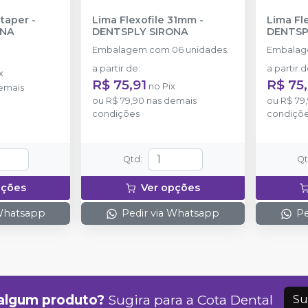
taper
-
Lima Flexofile 31mm
-
Lima Fl
ONA
DENTSPLY SIRONA
DENTSP
Embalagem com 06 unidades.
Embalag
a partir de
:
a partir 
x
R$ 75,91
R$ 75,
no
Pix
emais
ou
R$ 79,90
nas demais
ou
R$ 79
condições
condiçõ
Qtd
:
Q
pções
Ver opções
 Whatsapp
Pedir via Whatsapp
Pe
algum produto?
Sugira para a
Cota Dental
Su