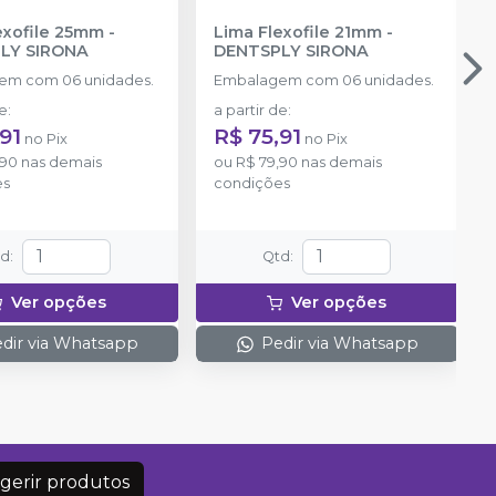
exofile 25mm
-
Lima Flexofile 21mm
-
LY SIRONA
DENTSPLY SIRONA
em com 06 unidades.
Embalagem com 06 unidades.
de
:
a partir de
:
91
R$ 75,91
no
Pix
no
Pix
,90
nas demais
ou
R$ 79,90
nas demais
es
condições
td
:
Qtd
:
Ver opções
Ver opções
dir via Whatsapp
Pedir via Whatsapp
gerir produtos