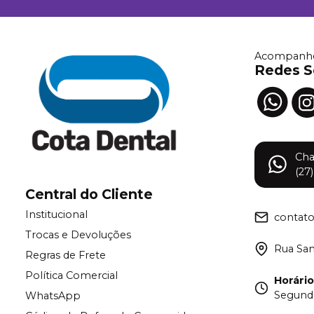
Acompanhe
Redes S
Ch
(27
Central do Cliente
Institucional
contat
Trocas e Devoluções
Rua Samu
Regras de Frete
Política Comercial
Horári
Segunda
WhatsApp