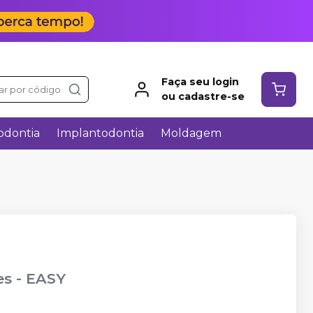
Faça seu login
ar por código
ou cadastre-se
odontia
Implantodontia
Moldagem
es
-
EASY