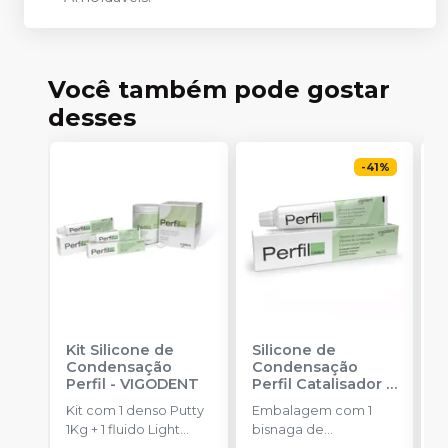
Você também pode gostar
desses
-
41
%
Kit Silicone de
Silicone de
K
Condensação
Condensação
P
Perfil
-
VIGODENT
Perfil Catalisador
-
F
VIGODENT
S
Kit com 1 denso Putty
Embalagem com 1
K
1Kg + 1 fluido Light
bisnaga de
P