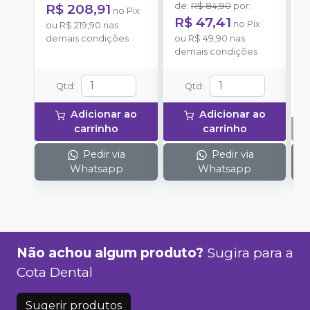
Body 120g + 1
catalisador com 50g.
d
R$ 208,91
de
:
R$ 84,90
por
:
no
Pix
catalisador 60ml.
E
R$ 47,41
no
Pix
ou
R$ 219,90
nas
D
demais condições
ou
R$ 49,90
nas
p
demais condições
(
P
o
Qtd
:
Qtd
:
1
P
Adicionar ao
Adicionar ao
A
carrinho
carrinho
Pedir via
Pedir via
Whatsapp
Whatsapp
Não achou algum produto?
Sugira para a
Cota Dental
Sugerir produtos