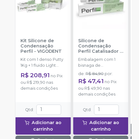
Kit Silicone de
Silicone de
K
Condensação
Condensação
P
Perfil
-
VIGODENT
Perfil Catalisador
-
F
VIGODENT
S
Kit com 1 denso Putty
Embalagem com 1
K
1Kg + 1 fluido Light
bisnaga de
P
Body 120g + 1
catalisador com 50g.
d
R$ 208,91
de
:
R$ 84,90
por
:
no
Pix
catalisador 60ml.
E
R$ 47,41
no
Pix
ou
R$ 219,90
nas
D
demais condições
ou
R$ 49,90
nas
p
demais condições
(
P
o
Qtd
:
Qtd
:
1
P
Adicionar ao
Adicionar ao
A
carrinho
carrinho