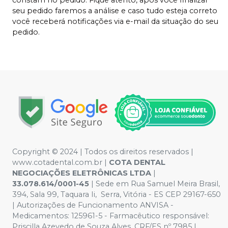
constam no pedido. Fique atento, após você finalizar
seu pedido faremos a análise e caso tudo esteja correto
você receberá notificações via e-mail da situação do seu
pedido.
Copyright © 2024 | Todos os direitos reservados |
www.cotadental.com.br |
COTA DENTAL
NEGOCIAÇÕES ELETRÔNICAS LTDA
|
33.078.614/0001-45
| Sede em Rua Samuel Meira Brasil,
394, Sala 99, Taquara Ii, Serra, Vitória - ES CEP 29167-650
| Autorizações de Funcionamento ANVISA -
Medicamentos: 125961-5 - Farmacêutico responsável:
Priscilla Azevedo de Souza Alves. CRF/ES nº 7985 |