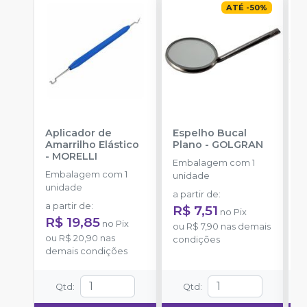
ATÉ
-
50
%
Aplicador de
Espelho Bucal
E
Amarrilho Elástico
Plano
-
GOLGRAN
P
-
MORELLI
Embalagem com 1
Embalagem com 1
E
unidade
unidade
u
a partir de
:
a partir de
:
a
R$ 7,51
no
Pix
R$ 19,85
R
no
Pix
ou
R$ 7,90
nas demais
ou
R$ 20,90
nas
o
condições
demais condições
d
Qtd
:
Qtd
: