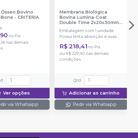
 Ósseo Bovino
Membrana Biológica
-Bone
-
CRITERIA
Bovina Lumina-Coat
Double Time 2x20x30mm
-
CRITERIA
de
:
Embalagem com 1 unidade
,90
no
Pix
Possui lenta absorção e suas
,16
nas demais
medidas são 2x20x30mm.
R$ 218,41
no
Pix
es
ou
R$ 229,90
nas demais
condições
td
:
Qtd
:
Ver opções
Adicionar ao carrinho
dir via Whatsapp
Pedir via Whatsapp