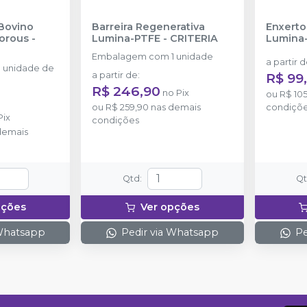
Bovino
Barreira Regenerativa
Enxerto
orous -
Lumina-PTFE
-
CRITERIA
Lumina
Embalagem com 1 unidade
a partir 
 unidade de
a partir de
:
R$ 99
R$ 246,90
no
Pix
ou
R$ 105
ou
R$ 259,90
nas demais
condiçõ
Pix
condições
demais
Qtd
:
Q
pções
Ver opções
 Whatsapp
Pedir via Whatsapp
Pe