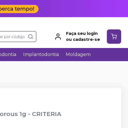
Faça seu login
ar por código
ou cadastre-se
odontia
Implantodontia
Moldagem
orous 1g
-
CRITERIA