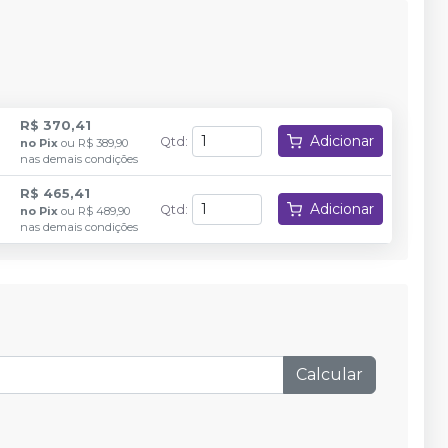
R$ 370,41
Adicionar
Qtd
:
no
Pix
ou
R$ 389,90
nas demais condições
R$ 465,41
Adicionar
Qtd
:
no
Pix
ou
R$ 489,90
nas demais condições
Calcular