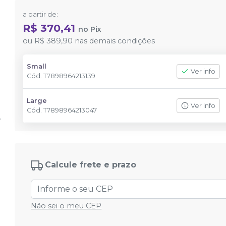
a partir de:
R$ 370,41
no
Pix
ou
R$ 389,90
nas demais condições
Small
Ver info
Cód.
T7898964213139
Large
Ver info
Cód.
T7898964213047
Calcule frete e prazo
Não sei o meu CEP