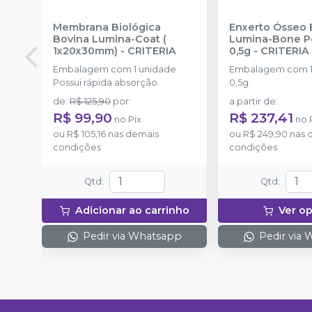
Membrana Biológica
Enxerto Ósseo 
Bovina Lumina-Coat (
Lumina-Bone P
1x20x30mm)
-
CRITERIA
0,5g
-
CRITERIA
Embalagem com 1 unidade
Embalagem com 1
Possui rápida absorção.
0,5g.
de
:
R$ 125,90
por
:
a partir de
:
R$ 99,90
R$ 237,41
no
Pix
no
ou
R$ 105,16
nas demais
ou
R$ 249,90
nas 
condições
condições
Qtd
:
Qtd
:
Adicionar ao carrinho
Ver o
Pedir via Whatsapp
Pedir via