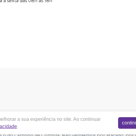
 a sexta das 08h às 18h
cotadental.com.br |
COTA DENTAL NEGOCIAÇÕES ELETRÔN
lhorar a sua experiência no site. Ao continuar
 ES CEP 29167-650 | Autorizações de Funcionamento ANVISA - Med
contin
vacidade
.
acidade e Segurança - Fotos meramente ilustrativas - Os preços
do é o do Carrinho de Compra. Não vendemos por atacado, por