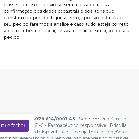
classe. Por isso, o envio só será realizado após a
confirmação dos dados cadastrais e dos itens que
constam no pedido. Fique atento, após você finalizar
seu pedido faremos a análise e caso tudo esteja correto
você receberá notificações via e-mail da situação do seu
pedido.
ICAS LTDA
|
33.078.614/0001-45
| Sede em Rua Samuel
icamentos: 125961-5 - Farmacêutico responsável: Priscilla
uar e fechar
 e condições da loja virtual estão sujeitos a alterações.
 isso nos reservamos o direito de não atender compras de