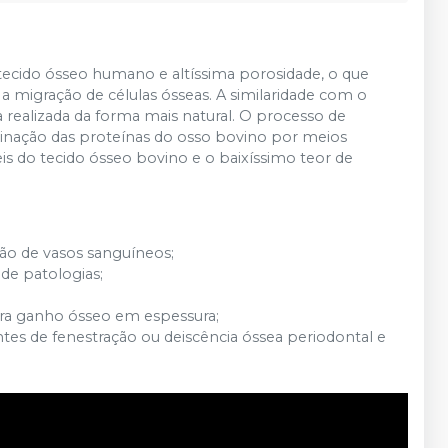
cido ósseo humano e altíssima porosidade, o que
 a migração de células ósseas. A similaridade com o
ealizada da forma mais natural. O processo de
nação das proteínas do osso bovino por meios
s do tecido ósseo bovino e o baixíssimo teor de
ão de vasos sanguíneos;
 de patologias;
ra ganho ósseo em espessura;
tes de fenestração ou deiscência óssea periodontal e