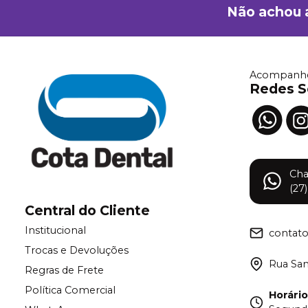
Não achou 
Acompanhe
Redes S
Ch
(27
Central do Cliente
Institucional
contat
Trocas e Devoluções
Rua Samu
Regras de Frete
Política Comercial
Horári