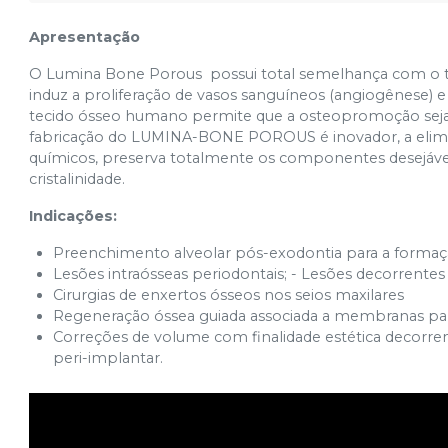
Apresentação
O Lumina Bone Porous possui total semelhança com o te
induz a proliferação de vasos sanguíneos (angiogênese) e
tecido ósseo humano permite que a osteopromoção seja r
fabricação do LUMINA-BONE POROUS é inovador, a elimi
químicos, preserva totalmente os componentes desejávei
cristalinidade.
Indicações:
Preenchimento alveolar pós-exodontia para a formaç
Lesões intraósseas periodontais; - Lesões decorrentes
Cirurgias de enxertos ósseos nos seios maxilares
Regeneração óssea guiada associada a membranas pa
Correções de volume com finalidade estética decorren
peri-implantar.