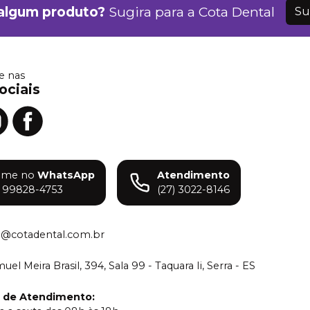
algum produto?
Sugira para a
Cota Dental
Su
 nas
ociais
ame no
WhatsApp
Atendimento
) 99828-4753
(27) 3022-8146
o@cotadental.com.br
el Meira Brasil, 394, Sala 99 - Taquara Ii, Serra - ES
o de Atendimento
: