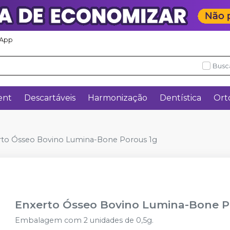
App
Busc
ent
Descartáveis
Harmonização
Dentística
Ort
rto Ósseo Bovino Lumina-Bone Porous 1g
Enxerto Ósseo Bovino Lumina-Bone P
Embalagem com 2 unidades de 0,5g.