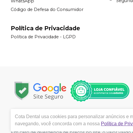
Segunda
WhatsApp
Código de Defesa do Consumidor
Política de Privacidade
Política de Privacidade - LGPD
Copyright © 2024 | Todos os direitos reservados | www.
Cota Dental
usa cookies para personalizar anúncios e me
Meira Brasil, 394, Sala 99, Taquara Ii, Serra, Vitória -
navegando, você concorda com a nossa
Política de Pri
Azevedo de Souza Alves. CRF/ES nº 7985 | Política de Priv
Em caso de divergência de preços no site, o valor váli