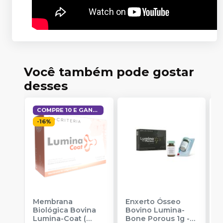
Você também pode gostar
desses
COMPRE 10 E GANHE 1
-
16
%
Membrana
Enxerto Ósseo
E
Biológica Bovina
Bovino Lumina-
B
Lumina-Coat (
Bone Porous 1g
-
B