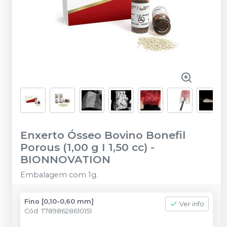
Enxerto Ósseo Bovino Bonefil
Porous (1,00 g I 1,50 cc)
-
BIONNOVATION
Embalagem com 1g.
Fino [0,10-0,60 mm]
Ver info
Cód.
T7898628610151