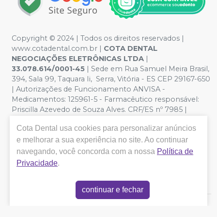
Copyright © 2024 | Todos os direitos reservados |
www.cotadental.com.br |
COTA DENTAL
NEGOCIAÇÕES ELETRÔNICAS LTDA
|
33.078.614/0001-45
| Sede em Rua Samuel Meira Brasil,
394, Sala 99, Taquara Ii, Serra, Vitória - ES CEP 29167-650
| Autorizações de Funcionamento ANVISA -
Medicamentos: 125961-5 - Farmacêutico responsável:
Priscilla Azevedo de Souza Alves. CRF/ES nº 7985 |
Política de Privacidade e Segurança - Fotos meramente
Cota Dental
usa cookies para personalizar anúncios
ilustrativas - Os preços e condições da loja virtual estão
e melhorar a sua experiência no site. Ao continuar
sujeitos a alterações. Em caso de divergência de preços
no site, o valor válido é o do Carrinho de Compra. Não
navegando, você concorda com a nossa
Política de
vendemos por atacado, por isso nos reservamos o
Privacidade
.
direito de não atender compras de grandes volumes
pelo site.
continuar e fechar
E-commerce produzido por
Sou Odonto Ecommerce
.