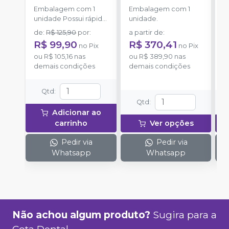
1x20x30mm)
-
CRITERIA
-
Embalagem com 1
Embalagem com 1
E
CRITERIA
unidade Possui rápida
unidade.
u
absorção.
de
:
R$ 125,90
por
:
a partir de
:
a
R$ 99,90
R$ 370,41
R
no
Pix
no
Pix
ou
R$ 105,16
nas
ou
R$ 389,90
nas
o
demais condições
demais condições
d
Qtd
:
Qtd
:
Adicionar ao
carrinho
Ver opções
Pedir via
Pedir via
Whatsapp
Whatsapp
Não achou algum produto?
Sugira para a
Cota Dental