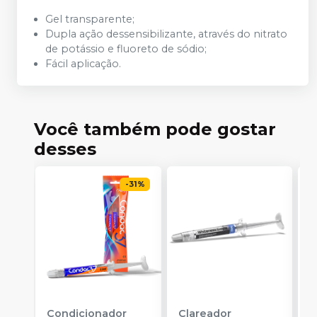
Gel transparente;
Dupla ação dessensibilizante, através do nitrato
de potássio e fluoreto de sódio;
Fácil aplicação.
Você também pode gostar
desses
-
31
%
Condicionador
Clareador
R