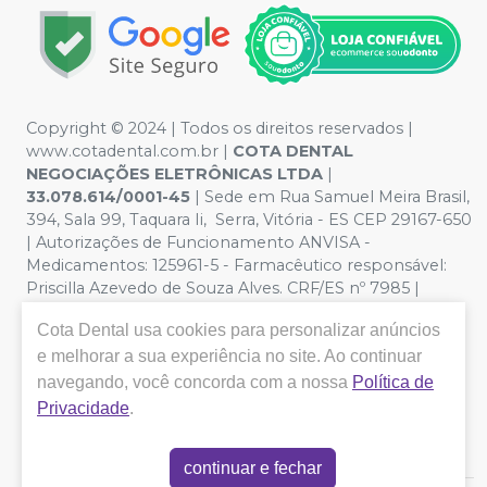
Copyright © 2024 | Todos os direitos reservados |
www.cotadental.com.br |
COTA DENTAL
NEGOCIAÇÕES ELETRÔNICAS LTDA
|
33.078.614/0001-45
| Sede em Rua Samuel Meira Brasil,
394, Sala 99, Taquara Ii, Serra, Vitória - ES CEP 29167-650
| Autorizações de Funcionamento ANVISA -
Medicamentos: 125961-5 - Farmacêutico responsável:
Priscilla Azevedo de Souza Alves. CRF/ES nº 7985 |
Política de Privacidade e Segurança - Fotos meramente
Cota Dental
usa cookies para personalizar anúncios
ilustrativas - Os preços e condições da loja virtual estão
sujeitos a alterações. Em caso de divergência de preços
e melhorar a sua experiência no site. Ao continuar
no site, o valor válido é o do Carrinho de Compra. Não
navegando, você concorda com a nossa
Política de
vendemos por atacado, por isso nos reservamos o
Privacidade
.
direito de não atender compras de grandes volumes
pelo site.
continuar e fechar