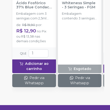
Ácido Fosfórico
Whiteness Simple
X
37% Blue Condac
-
- 3 Seringas
-
FGM
E
FGM
Embalagem com 3
Embalagem
s
seringas com 2,5ml
contendo 3 seringas
a
cada uma e 3
com 3g de gel cada
de
:
R$ 19,90
por
:
R
ponteiras para
uma.
R$ 12,90
no
Pix
aplicação.
o
ou
R$ 13,58
nas
d
demais condições
Qtd
:
Adicionar ao
carrinho
Esgotado
Pedir via
Pedir via
Whatsapp
Whatsapp