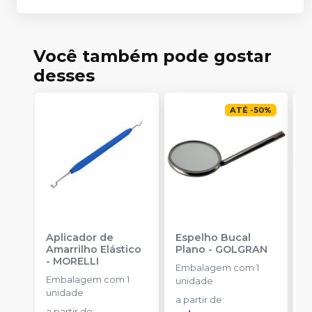
Você também pode gostar
desses
ATÉ
-
50
%
Aplicador de
Espelho Bucal
E
Amarrilho Elástico
Plano
-
GOLGRAN
P
-
MORELLI
Embalagem com 1
Embalagem com 1
E
unidade
unidade
u
a partir de
:
a partir de
:
a