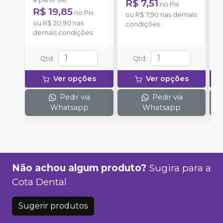
R$ 7,51
no
Pix
R$ 19,85
R
no
Pix
ou
R$ 7,90
nas demais
ou
R$ 20,90
nas
o
condições
demais condições
d
Qtd
:
Qtd
:
Ver opções
Ver opções
Pedir via
Pedir via
Whatsapp
Whatsapp
Não achou algum produto?
Sugira para a
Cota Dental
Sugerir produtos