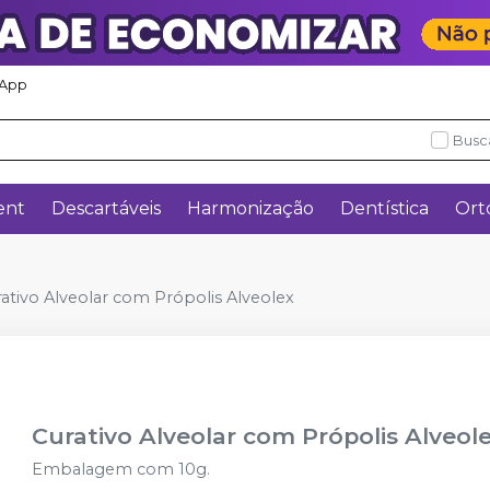
App
Busc
ent
Descartáveis
Harmonização
Dentística
Ort
ativo Alveolar com Própolis Alveolex
Curativo Alveolar com Própolis Alveol
Embalagem com 10g.