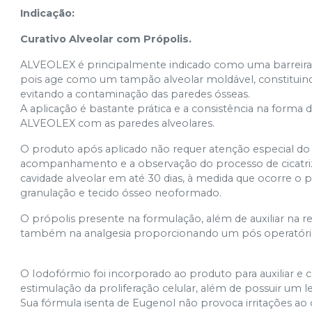
Indicação:
Curativo Alveolar com Própolis.
ALVEOLEX é principalmente indicado como uma barreira fí
pois age como um tampão alveolar moldável, constituind
evitando a contaminação das paredes ósseas.
A aplicação é bastante prática e a consistência na form
ALVEOLEX com as paredes alveolares.
O produto após aplicado não requer atenção especial do p
acompanhamento e a observação do processo de cicatri
cavidade alveolar em até 30 dias, à medida que ocorre o
granulação e tecido ósseo neoformado.
O própolis presente na formulação, além de auxiliar na re
também na analgesia proporcionando um pós operatório 
O Iodofórmio foi incorporado ao produto para auxiliar 
estimulação da proliferação celular, além de possuir um l
Sua fórmula isenta de Eugenol não provoca irritações ao