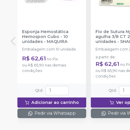
Esponja Hemostática
Fio de Sutura 
Hemospon Cubo - 10
agulha 3/8 CT 
unidades
-
MAQUIRA
unidades
-
SHA
Embalagem com 10 unidade.
Embalagem com 2
R$ 62,61
a partir de
:
no
Pix
R$ 62,61
no
Pi
ou
R$ 65,90
nas demais
condições
ou
R$ 65,90
nas d
condições
Qtd
:
Qtd
:
Adicionar ao carrinho
Ver o
Pedir via Whatsapp
Pedir via