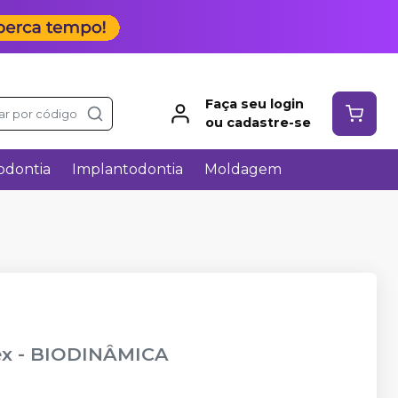
Faça seu login
ar por código
ou cadastre-se
odontia
Implantodontia
Moldagem
ex
-
BIODINÂMICA