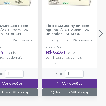
Sutura Seda com
Fio de Sutura Nylon com
/2 CT 1,7cm - 24
agulha 1/2 CT 2,0cm - 24
es
-
SHALON
unidades
-
SHALON
em com 24 unidades
Embalagem com 24 unidades
de
:
a partir de
:
,41
R$ 62,61
no
Pix
no
Pix
,90
nas demais
ou
R$ 65,90
nas demais
es
condições
td
:
Qtd
:
Ver opções
Ver opções
dir via Whatsapp
Pedir via Whatsapp