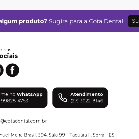
algum produto?
Sugira para a
Cota Dental
Su
 nas
ociais
ame no
WhatsApp
Atendimento
) 99828-4753
(27) 3022-8146
o@cotadental.com.br
el Meira Brasil, 394, Sala 99 - Taquara Ii, Serra - ES