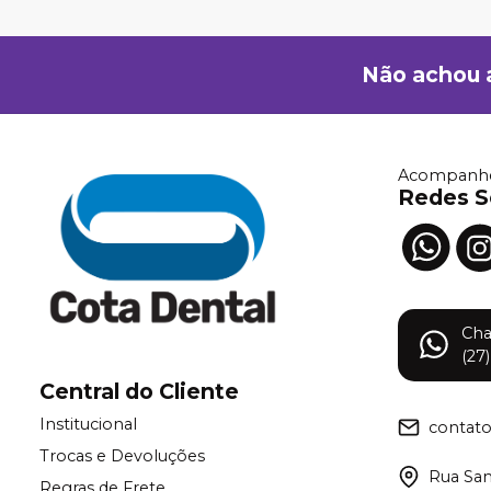
Não achou 
Acompanhe
Redes S
Ch
(27
Central do Cliente
Institucional
contat
Trocas e Devoluções
Rua Samu
Regras de Frete