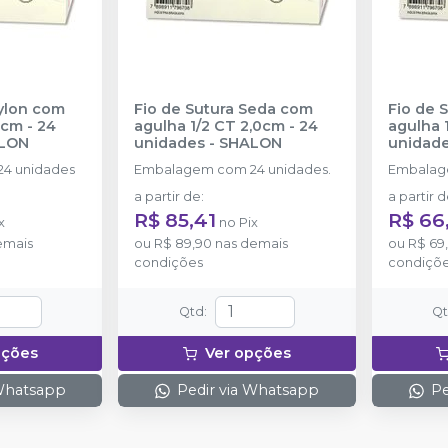
Nylon com
Fio de Sutura Seda com
Fio de 
2cm - 24
agulha 1/2 CT 2,0cm - 24
agulha 1
LON
unidades
-
SHALON
unidad
4 unidades
Embalagem com 24 unidades.
Embalag
a partir de
:
a partir 
R$ 85,41
R$ 66
x
no
Pix
emais
ou
R$ 89,90
nas demais
ou
R$ 69
condições
condiçõ
Qtd
:
Q
pções
Ver opções
 Whatsapp
Pedir via Whatsapp
Pe