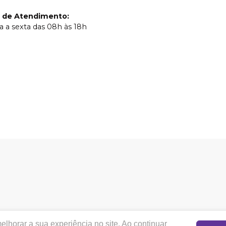
o de Atendimento
:
 a sexta das 08h às 18h
cotadental.com.br |
COTA DENTAL NEGOCIAÇÕES ELETRÔN
lhorar a sua experiência no site. Ao continuar