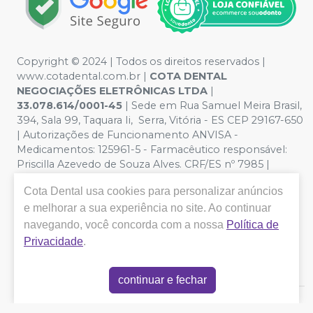
Copyright © 2024 | Todos os direitos reservados |
www.cotadental.com.br |
COTA DENTAL
NEGOCIAÇÕES ELETRÔNICAS LTDA
|
33.078.614/0001-45
| Sede em Rua Samuel Meira Brasil,
394, Sala 99, Taquara Ii, Serra, Vitória - ES CEP 29167-650
| Autorizações de Funcionamento ANVISA -
Medicamentos: 125961-5 - Farmacêutico responsável:
Priscilla Azevedo de Souza Alves. CRF/ES nº 7985 |
Política de Privacidade e Segurança - Fotos meramente
Cota Dental
usa cookies para personalizar anúncios
ilustrativas - Os preços e condições da loja virtual estão
sujeitos a alterações. Em caso de divergência de preços
e melhorar a sua experiência no site. Ao continuar
no site, o valor válido é o do Carrinho de Compra. Não
navegando, você concorda com a nossa
Política de
vendemos por atacado, por isso nos reservamos o
Privacidade
.
direito de não atender compras de grandes volumes
pelo site.
continuar e fechar
E-commerce produzido por
Sou Odonto Ecommerce
.