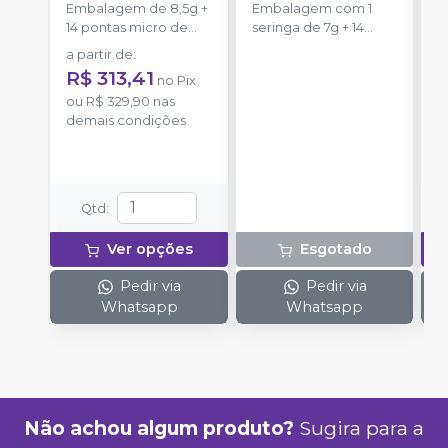
Embalagem de 8,5g +
Embalagem com 1
S
14 pontas micro de
seringa de 7g + 14
u
automistura + 4
pontas misturadoras.
a partir de
:
pontas
a
R$ 313,41
no
Pix
ou
R$ 329,90
nas
o
demais condições
d
Qtd
:
Ver opções
Esgotado
Pedir via
Pedir via
Whatsapp
Whatsapp
Não achou algum produto?
Sugira para a