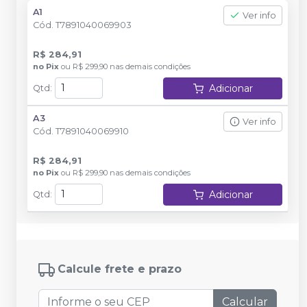
A1
Ver info
Cód.
T7891040069903
R$ 284,91
no
Pix
ou
R$ 299,90
nas demais condições
Adicionar
Qtd
:
A3
Ver info
Cód.
T7891040069910
R$ 284,91
no
Pix
ou
R$ 299,90
nas demais condições
Adicionar
Qtd
:
Calcule frete e prazo
Calcular