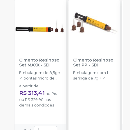
Cimento Resinoso
Cimento Resinoso
C
Set MAXX
-
SDI
Set PP
-
SDI
V
L
Embalagem de 8,5g +
Embalagem com 1
S
14 pontas micro de
seringa de 7g + 14
u
automistura + 4
pontas misturadoras.
a partir de
:
pontas
a
R$ 313,41
no
Pix
ou
R$ 329,90
nas
o
demais condições
d