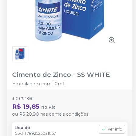
Cimento de Zinco
-
SS WHITE
Embalagem com 10ml.
a partir de:
R$ 19,85
no
Pix
ou
R$ 20,90
nas demais condições
Líquido
Ver info
Cód.
T7892525031057