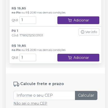
R$ 19,85
no
Pix
ou
R$ 20,90
nas demais condições
Adicionar
Qtd
:
Pó 1
Ver info
Cód.
T7892525031101
R$ 19,85
no
Pix
ou
R$ 20,90
nas demais condições
Adicionar
Qtd
:
Calcule frete e prazo
Calcular
Não sei o meu CEP