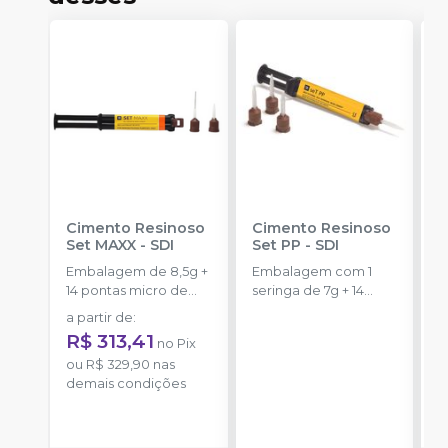
Cimento Resinoso
Cimento Resinoso
C
Set MAXX
-
SDI
Set PP
-
SDI
V
L
Embalagem de 8,5g +
Embalagem com 1
S
14 pontas micro de
seringa de 7g + 14
u
automistura + 4
pontas misturadoras.
a partir de
:
pontas
a
R$ 313,41
no
Pix
ou
R$ 329,90
nas
o
demais condições
d