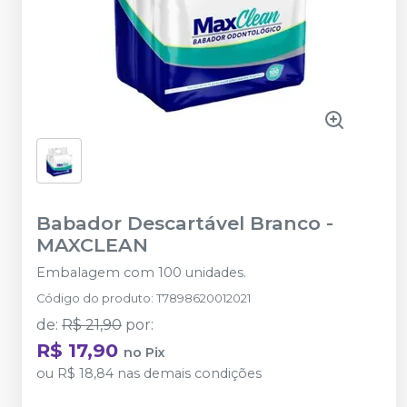
Babador Descartável Branco
-
MAXCLEAN
Embalagem com 100 unidades.
Código do produto
:
T7898620012021
de
:
R$ 21,90
por
:
R$ 17,90
no
Pix
ou
R$ 18,84
nas demais condições