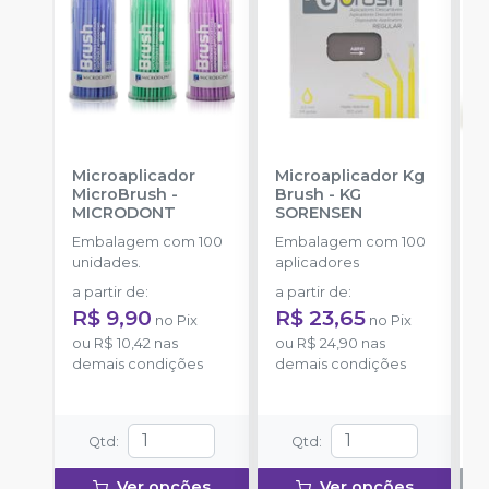
Microaplicador
Microaplicador Kg
B
MicroBrush
-
Brush
-
KG
I
MICRODONT
SORENSEN
3
A
Embalagem com 100
Embalagem com 100
E
unidades.
aplicadores
u
a partir de
:
a partir de
:
R$ 9,90
R$ 23,65
no
Pix
no
Pix
ou
R$ 10,42
nas
ou
R$ 24,90
nas
demais condições
demais condições
Qtd
:
Qtd
:
Ver opções
Ver opções