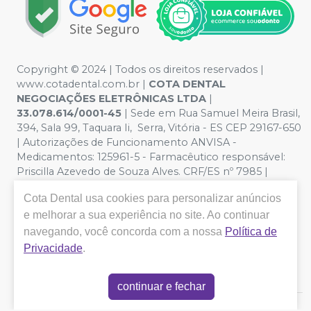
Copyright © 2024 | Todos os direitos reservados |
www.cotadental.com.br |
COTA DENTAL
NEGOCIAÇÕES ELETRÔNICAS LTDA
|
33.078.614/0001-45
| Sede em Rua Samuel Meira Brasil,
394, Sala 99, Taquara Ii, Serra, Vitória - ES CEP 29167-650
| Autorizações de Funcionamento ANVISA -
Medicamentos: 125961-5 - Farmacêutico responsável:
Priscilla Azevedo de Souza Alves. CRF/ES nº 7985 |
Política de Privacidade e Segurança - Fotos meramente
Cota Dental
usa cookies para personalizar anúncios
ilustrativas - Os preços e condições da loja virtual estão
sujeitos a alterações. Em caso de divergência de preços
e melhorar a sua experiência no site. Ao continuar
no site, o valor válido é o do Carrinho de Compra. Não
navegando, você concorda com a nossa
Política de
vendemos por atacado, por isso nos reservamos o
Privacidade
.
direito de não atender compras de grandes volumes
pelo site.
continuar e fechar
E-commerce produzido por
Sou Odonto Ecommerce
.