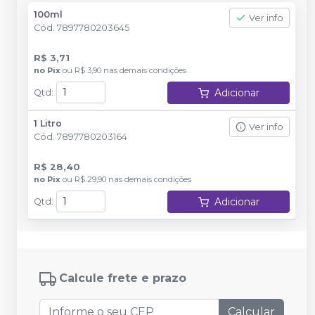
100ml
Ver info
Cód.
7897780203645
R$ 3,71
no
Pix
ou
R$ 3,90
nas demais condições
Adicionar
Qtd
:
1 Litro
Ver info
Cód.
7897780203164
R$ 28,40
no
Pix
ou
R$ 29,90
nas demais condições
Adicionar
Qtd
:
Calcule frete e prazo
Calcular