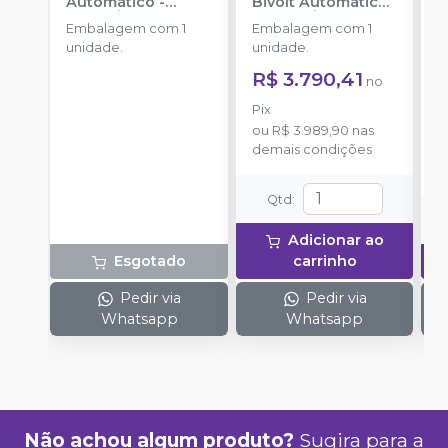
Automático
-
Bivolt Automático
T
CRISTÓFOLI
-
CRISTÓFOLI
C
Embalagem com 1
Embalagem com 1
a
unidade.
unidade.
R
R$ 3.790,41
no
o
d
Pix
ou
R$ 3.989,90
nas
demais condições
Qtd
:
Adicionar ao
Esgotado
carrinho
Pedir via
Pedir via
Whatsapp
Whatsapp
Não achou algum produto?
Sugira para a