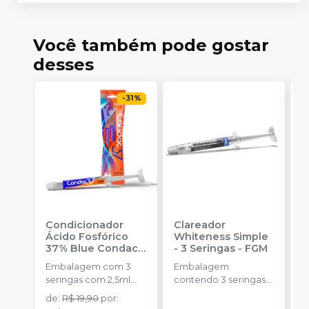
Você também pode gostar
desses
-
31
%
Condicionador
Clareador
R
Ácido Fosfórico
Whiteness Simple
X
37% Blue Condac
-
- 3 Seringas
-
FGM
E
FGM
Embalagem com 3
Embalagem
s
seringas com 2,5ml
contendo 3 seringas
a
cada uma e 3
com 3g de gel cada
de
:
R$ 19,90
por
:
R
ponteiras para
uma.