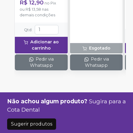
R$ 12,90
no
Pix
aplicação.
o
ou
R$ 13,58
nas
d
demais condições
Qtd
:
Adicionar ao
carrinho
Esgotado
Pedir via
Pedir via
Whatsapp
Whatsapp
Não achou algum produto?
Sugira para a
Cota Dental
Sugerir produtos