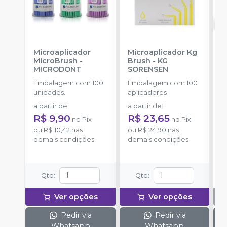
Microaplicador
Microaplicador Kg
B
MicroBrush
-
Brush
-
KG
I
MICRODONT
SORENSEN
3
A
Embalagem com 100
Embalagem com 100
E
unidades.
aplicadores
u
a partir de
:
a partir de
:
R$ 9,90
R$ 23,65
no
Pix
no
Pix
ou
R$ 10,42
nas
ou
R$ 24,90
nas
demais condições
demais condições
Qtd
:
Qtd
:
Ver opções
Ver opções
Pedir via
Pedir via
Whatsapp
Whatsapp