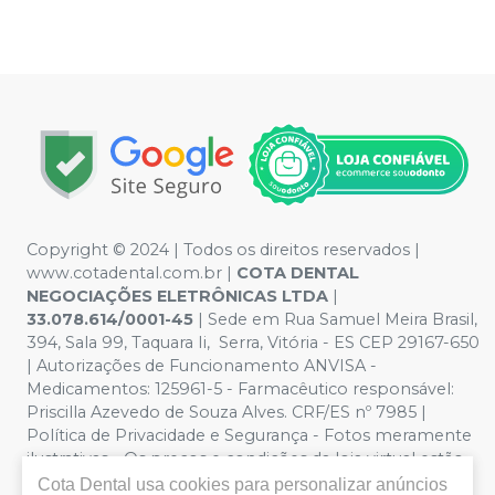
Copyright © 2024 | Todos os direitos reservados |
www.cotadental.com.br |
COTA DENTAL
NEGOCIAÇÕES ELETRÔNICAS LTDA
|
33.078.614/0001-45
| Sede em Rua Samuel Meira Brasil,
394, Sala 99, Taquara Ii, Serra, Vitória - ES CEP 29167-650
| Autorizações de Funcionamento ANVISA -
Medicamentos: 125961-5 - Farmacêutico responsável:
Priscilla Azevedo de Souza Alves. CRF/ES nº 7985 |
Política de Privacidade e Segurança - Fotos meramente
ilustrativas - Os preços e condições da loja virtual estão
sujeitos a alterações. Em caso de divergência de preços
Cota Dental
usa cookies para personalizar anúncios