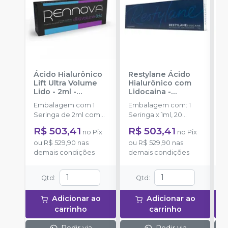
Ácido Hialurônico
Restylane Ácido
P
Lift Ultra Volume
Hialurônico com
Á
Lido - 2ml
-
Lidocaina
-
R
RENNOVA
GALDERMA
c
Embalagem com 1
Embalagem com: 1
E
Seringa de 2ml com
Seringa x 1ml, 20
S
0,3% de lidocaína.
mg/ml de ácido
m
R$ 503,41
R$ 503,41
R
no
Pix
no
Pix
hialurônico reticulado;
h
ou
R$ 529,90
nas
ou
R$ 529,90
nas
o
3 mg/ml de cloridrato
3
demais condições
demais condições
d
de lidocaína; 2
d
Agulhas 29 G TW.
3
Qtd
:
Qtd
:
Adicionar ao
Adicionar ao
carrinho
carrinho