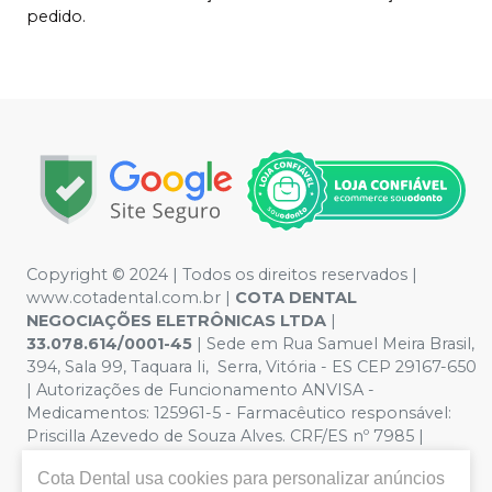
pedido.
Copyright © 2024 | Todos os direitos reservados |
www.cotadental.com.br |
COTA DENTAL
NEGOCIAÇÕES ELETRÔNICAS LTDA
|
33.078.614/0001-45
| Sede em Rua Samuel Meira Brasil,
394, Sala 99, Taquara Ii, Serra, Vitória - ES CEP 29167-650
| Autorizações de Funcionamento ANVISA -
Medicamentos: 125961-5 - Farmacêutico responsável:
Priscilla Azevedo de Souza Alves. CRF/ES nº 7985 |
Política de Privacidade e Segurança - Fotos meramente
Cota Dental
usa cookies para personalizar anúncios
ilustrativas - Os preços e condições da loja virtual estão