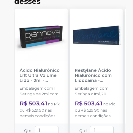
desses
Ácido Hialurônico
Restylane Ácido
P
Lift Ultra Volume
Hialurônico com
Á
Lido - 2ml
-
Lidocaina
-
R
RENNOVA
GALDERMA
c
Embalagem com 1
Embalagem com: 1
E
Seringa de 2ml com
Seringa x 1ml, 20
S
0,3% de lidocaína.
mg/ml de ácido
m
R$ 503,41
R$ 503,41
R
no
Pix
no
Pix
hialurônico reticulado;
h
ou
R$ 529,90
nas
ou
R$ 529,90
nas
o
3 mg/ml de cloridrato
3
demais condições
demais condições
d
de lidocaína; 2
d
Agulhas 29 G TW.
3
Qtd
:
Qtd
: