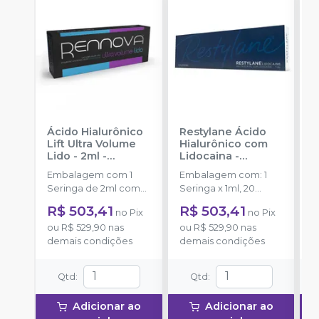
Ácido Hialurônico
Restylane Ácido
P
Lift Ultra Volume
Hialurônico com
Á
Lido - 2ml
-
Lidocaina
-
R
RENNOVA
GALDERMA
c
Embalagem com 1
Embalagem com: 1
E
Seringa de 2ml com
Seringa x 1ml, 20
S
0,3% de lidocaína.
mg/ml de ácido
m
R$ 503,41
R$ 503,41
R
no
Pix
no
Pix
hialurônico reticulado;
h
ou
R$ 529,90
nas
ou
R$ 529,90
nas
o
3 mg/ml de cloridrato
3
demais condições
demais condições
d
de lidocaína; 2
d
Agulhas 29 G TW.
3
Qtd
:
Qtd
:
Adicionar ao
Adicionar ao