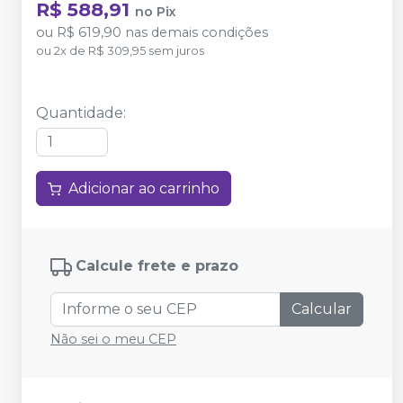
R$ 588,91
no
Pix
ou
R$ 619,90
nas demais condições
ou
2
x
de
R$ 309,95
sem juros
Quantidade
:
Adicionar ao carrinho
Calcule frete e prazo
Calcular
Não sei o meu CEP